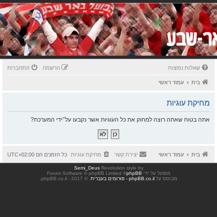
שאלות נפוצות
הרשמה
התחברות
בית
עמוד ראשי
מחיקת עוגיות
אתה בטוח שאתה רוצה למחוק את כל העוגיות אשר נקבעו על־ידי המערכת?
בית
עמוד ראשי
יצירת קשר
מחיקת עוגיות
כל הזמנים הם
UTC+02:00
Semi_Deus
Revolution style by
מופעל על ידי
phpBB
® Forum Software © phpBB Limited
מבוסס על
phpBB.co.il - פורומים בעברית
. © 2017 - phpBB.co.il.