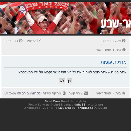
שאלות נפוצות
הרשמה
התחברות
בית
עמוד ראשי
מחיקת עוגיות
אתה בטוח שאתה רוצה למחוק את כל העוגיות אשר נקבעו על־ידי המערכת?
בית
עמוד ראשי
יצירת קשר
מחיקת עוגיות
כל הזמנים הם
UTC+02:00
Semi_Deus
Revolution style by
מופעל על ידי
phpBB
® Forum Software © phpBB Limited
מבוסס על
phpBB.co.il - פורומים בעברית
. © 2017 - phpBB.co.il.