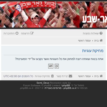
שאלות נפוצות
הרשמה
התחברות
בית
עמוד ראשי
מחיקת עוגיות
אתה בטוח שאתה רוצה למחוק את כל העוגיות אשר נקבעו על־ידי המערכת?
בית
עמוד ראשי
יצירת קשר
מחיקת עוגיות
כל הזמנים הם
UTC+02:00
Semi_Deus
Revolution style by
מופעל על ידי
phpBB
® Forum Software © phpBB Limited
מבוסס על
phpBB.co.il - פורומים בעברית
. © 2017 - phpBB.co.il.