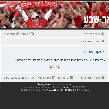
שאלות נפוצות
הרשמה
התחברות
בית
עמוד ראשי
מחיקת עוגיות
אתה בטוח שאתה רוצה למחוק את כל העוגיות אשר נקבעו על־ידי המערכת?
בית
עמוד ראשי
יצירת קשר
מחיקת עוגיות
כל הזמנים הם
UTC+02:00
Semi_Deus
Revolution style by
מופעל על ידי
phpBB
® Forum Software © phpBB Limited
מבוסס על
phpBB.co.il - פורומים בעברית
. © 2017 - phpBB.co.il.