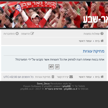
שאלות נפוצות
הרשמה
התחברות
בית
עמוד ראשי
מחיקת עוגיות
אתה בטוח שאתה רוצה למחוק את כל העוגיות אשר נקבעו על־ידי המערכת?
בית
עמוד ראשי
יצירת קשר
מחיקת עוגיות
כל הזמנים הם
UTC+02:00
Semi_Deus
Revolution style by
מופעל על ידי
phpBB
® Forum Software © phpBB Limited
מבוסס על
phpBB.co.il - פורומים בעברית
. © 2017 - phpBB.co.il.