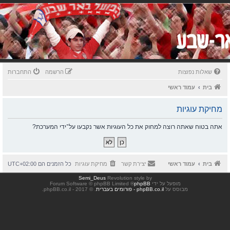
שאלות נפוצות
הרשמה
התחברות
בית
עמוד ראשי
מחיקת עוגיות
אתה בטוח שאתה רוצה למחוק את כל העוגיות אשר נקבעו על־ידי המערכת?
בית
עמוד ראשי
יצירת קשר
מחיקת עוגיות
כל הזמנים הם
UTC+02:00
Semi_Deus
Revolution style by
מופעל על ידי
phpBB
® Forum Software © phpBB Limited
מבוסס על
phpBB.co.il - פורומים בעברית
. © 2017 - phpBB.co.il.