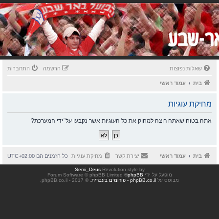
שאלות נפוצות
הרשמה
התחברות
בית
עמוד ראשי
מחיקת עוגיות
אתה בטוח שאתה רוצה למחוק את כל העוגיות אשר נקבעו על־ידי המערכת?
בית
עמוד ראשי
יצירת קשר
מחיקת עוגיות
כל הזמנים הם
UTC+02:00
Semi_Deus
Revolution style by
מופעל על ידי
phpBB
® Forum Software © phpBB Limited
מבוסס על
phpBB.co.il - פורומים בעברית
. © 2017 - phpBB.co.il.