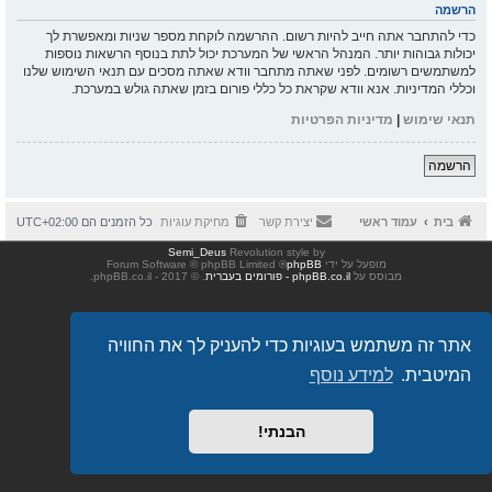
הרשמה
כדי להתחבר אתה חייב להיות רשום. ההרשמה לוקחת מספר שניות ומאפשרת לך
יכולות גבוהות יותר. המנהל הראשי של המערכת יכול לתת בנוסף הרשאות נוספות
למשתמשים רשומים. לפני שאתה מתחבר וודא שאתה מסכים עם תנאי השימוש שלנו
וכללי המדיניות. אנא וודא שקראת כל כללי פורום בזמן שאתה גולש במערכת.
תנאי שימוש
|
מדיניות הפרטיות
הרשמה
בית
עמוד ראשי
יצירת קשר
מחיקת עוגיות
כל הזמנים הם
UTC+02:00
Semi_Deus
Revolution style by
מופעל על ידי
phpBB
® Forum Software © phpBB Limited
מבוסס על
phpBB.co.il - פורומים בעברית
. © 2017 - phpBB.co.il.
אתר זה משתמש בעוגיות כדי להעניק לך את החוויה
המיטבית.
למידע נוסף
הבנתי!