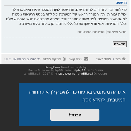
הרשמה
כדי להתחבר אתה חייב להיות רשום. ההרשמה לוקחת מספר שניות ומאפשרת לך
יכולות גבוהות יותר. המנהל הראשי של המערכת יכול לתת בנוסף הרשאות נוספות
למשתמשים רשומים. לפני שאתה מתחבר וודא שאתה מסכים עם תנאי השימוש שלנו
וכללי המדיניות. אנא וודא שקראת כל כללי פורום בזמן שאתה גולש במערכת.
תנאי שימוש
|
מדיניות הפרטיות
הרשמה
בית
עמוד ראשי
יצירת קשר
מחיקת עוגיות
כל הזמנים הם
UTC+02:00
Semi_Deus
Revolution style by
מופעל על ידי
phpBB
® Forum Software © phpBB Limited
מבוסס על
phpBB.co.il - פורומים בעברית
. © 2017 - phpBB.co.il.
אתר זה משתמש בעוגיות כדי להעניק לך את החוויה
המיטבית.
למידע נוסף
הבנתי!