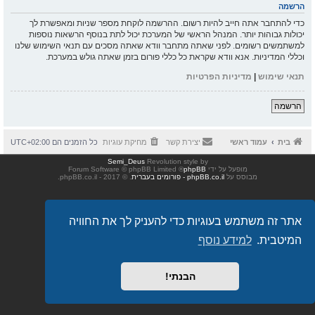
הרשמה
כדי להתחבר אתה חייב להיות רשום. ההרשמה לוקחת מספר שניות ומאפשרת לך
יכולות גבוהות יותר. המנהל הראשי של המערכת יכול לתת בנוסף הרשאות נוספות
למשתמשים רשומים. לפני שאתה מתחבר וודא שאתה מסכים עם תנאי השימוש שלנו
וכללי המדיניות. אנא וודא שקראת כל כללי פורום בזמן שאתה גולש במערכת.
תנאי שימוש
|
מדיניות הפרטיות
הרשמה
בית
עמוד ראשי
יצירת קשר
מחיקת עוגיות
כל הזמנים הם
UTC+02:00
Semi_Deus
Revolution style by
מופעל על ידי
phpBB
® Forum Software © phpBB Limited
מבוסס על
phpBB.co.il - פורומים בעברית
. © 2017 - phpBB.co.il.
אתר זה משתמש בעוגיות כדי להעניק לך את החוויה
המיטבית.
למידע נוסף
הבנתי!