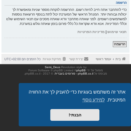
הרשמה
כדי להתחבר אתה חייב להיות רשום. ההרשמה לוקחת מספר שניות ומאפשרת לך
יכולות גבוהות יותר. המנהל הראשי של המערכת יכול לתת בנוסף הרשאות נוספות
למשתמשים רשומים. לפני שאתה מתחבר וודא שאתה מסכים עם תנאי השימוש שלנו
וכללי המדיניות. אנא וודא שקראת כל כללי פורום בזמן שאתה גולש במערכת.
תנאי שימוש
|
מדיניות הפרטיות
הרשמה
בית
עמוד ראשי
יצירת קשר
מחיקת עוגיות
כל הזמנים הם
UTC+02:00
Semi_Deus
Revolution style by
מופעל על ידי
phpBB
® Forum Software © phpBB Limited
מבוסס על
phpBB.co.il - פורומים בעברית
. © 2017 - phpBB.co.il.
אתר זה משתמש בעוגיות כדי להעניק לך את החוויה
המיטבית.
למידע נוסף
הבנתי!