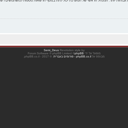
 גבוהות יותר. המנהל הראשי של המערכת יכול לתת בנוסף הרשאות נוספות למשתמשים רשומ
Semi_Deus
Revolution style by
מופעל על ידי
phpBB
® Forum Software © phpBB Limited
מבוסס על
phpBB.co.il - פורומים בעברית
. © 2017 - phpBB.co.il.