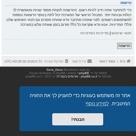
הרשמה
כדי להתחבר אתה חייב להיות רשום. ההרשמה לוקחת מספר שניות ומאפשרת לך
יכולות גבוהות יותר. המנהל הראשי של המערכת יכול לתת בנוסף הרשאות נוספות
למשתמשים רשומים. לפני שאתה מתחבר וודא שאתה מסכים עם תנאי השימוש שלנו
וכללי המדיניות. אנא וודא שקראת כל כללי פורום בזמן שאתה גולש במערכת.
תנאי שימוש
|
מדיניות הפרטיות
הרשמה
בית
עמוד ראשי
יצירת קשר
מחיקת עוגיות
כל הזמנים הם
UTC+02:00
Semi_Deus
Revolution style by
מופעל על ידי
phpBB
® Forum Software © phpBB Limited
מבוסס על
phpBB.co.il - פורומים בעברית
. © 2017 - phpBB.co.il.
אתר זה משתמש בעוגיות כדי להעניק לך את החוויה
המיטבית.
למידע נוסף
הבנתי!