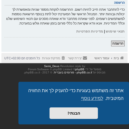
הרשמה
כדי להתחבר אתה חייב להיות רשום. ההרשמה לוקחת מספר שניות ומאפשרת לך
יכולות גבוהות יותר. המנהל הראשי של המערכת יכול לתת בנוסף הרשאות נוספות
למשתמשים רשומים. לפני שאתה מתחבר וודא שאתה מסכים עם תנאי השימוש שלנו
וכללי המדיניות. אנא וודא שקראת כל כללי פורום בזמן שאתה גולש במערכת.
תנאי שימוש
|
מדיניות הפרטיות
הרשמה
בית
עמוד ראשי
יצירת קשר
מחיקת עוגיות
כל הזמנים הם
UTC+02:00
Semi_Deus
Revolution style by
מופעל על ידי
phpBB
® Forum Software © phpBB Limited
מבוסס על
phpBB.co.il - פורומים בעברית
. © 2017 - phpBB.co.il.
אתר זה משתמש בעוגיות כדי להעניק לך את החוויה
המיטבית.
למידע נוסף
הבנתי!