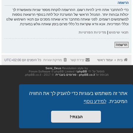
הרשמה
כדי להתחבר אתה חייב להיות רשום. ההרשמה לוקחת מספר שניות ומאפשרת לך
יכולות גבוהות יותר. המנהל הראשי של המערכת יכול לתת בנוסף הרשאות נוספות
למשתמשים רשומים. לפני שאתה מתחבר וודא שאתה מסכים עם תנאי השימוש שלנו
וכללי המדיניות. אנא וודא שקראת כל כללי פורום בזמן שאתה גולש במערכת.
תנאי שימוש
|
מדיניות הפרטיות
הרשמה
בית
עמוד ראשי
יצירת קשר
מחיקת עוגיות
כל הזמנים הם
UTC+02:00
Semi_Deus
Revolution style by
מופעל על ידי
phpBB
® Forum Software © phpBB Limited
מבוסס על
phpBB.co.il - פורומים בעברית
. © 2017 - phpBB.co.il.
אתר זה משתמש בעוגיות כדי להעניק לך את החוויה
המיטבית.
למידע נוסף
הבנתי!