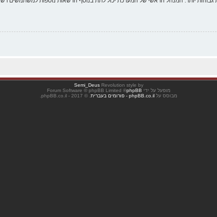
 גבוהות יותר. המנהל הראשי של המערכת יכול לתת בנוסף הרשאות נוספות למשתמשים רשומ
Semi_Deus
Revolution style by
מופעל על ידי
phpBB
® Forum Software © phpBB Limited
מבוסס על
phpBB.co.il - פורומים בעברית
. © 2017 - phpBB.co.il.