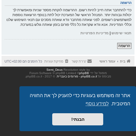
הרשמה
כדי להתחבר אתה חייב להיות רשום. ההרשמה לוקחת מספר שניות ומאפשרת לך
יכולות גבוהות יותר. המנהל הראשי של המערכת יכול לתת בנוסף הרשאות נוספות
למשתמשים רשומים. לפני שאתה מתחבר וודא שאתה מסכים עם תנאי השימוש שלנו
וכללי המדיניות. אנא וודא שקראת כל כללי פורום בזמן שאתה גולש במערכת.
תנאי שימוש
|
מדיניות הפרטיות
הרשמה
בית
עמוד ראשי
יצירת קשר
מחיקת עוגיות
כל הזמנים הם
UTC+02:00
Semi_Deus
Revolution style by
מופעל על ידי
phpBB
® Forum Software © phpBB Limited
מבוסס על
phpBB.co.il - פורומים בעברית
. © 2017 - phpBB.co.il.
אתר זה משתמש בעוגיות כדי להעניק לך את החוויה
המיטבית.
למידע נוסף
הבנתי!