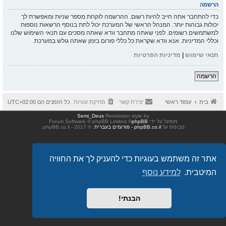
הרשמה
כדי להתחבר אתה חייב להיות רשום. ההרשמה לוקחת מספר שניות ומאפשרת לך
יכולות גבוהות יותר. המנהל הראשי של המערכת יכול לתת בנוסף הרשאות נוספות
למשתמשים רשומים. לפני שאתה מתחבר וודא שאתה מסכים עם תנאי השימוש שלנו
וכללי המדיניות. אנא וודא שקראת כל כללי פורום בזמן שאתה גולש במערכת.
תנאי שימוש
|
מדיניות הפרטיות
הרשמה
בית
עמוד ראשי
יצירת קשר
מחיקת עוגיות
כל הזמנים הם
UTC+02:00
Semi_Deus
Revolution style by
מופעל על ידי
phpBB
® Forum Software © phpBB Limited
מבוסס על
phpBB.co.il - פורומים בעברית
. © 2017 - phpBB.co.il.
אתר זה משתמש בעוגיות כדי להעניק לך את החוויה
המיטבית.
למידע נוסף
הבנתי!