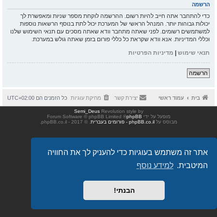
הרשמה
כדי להתחבר אתה חייב להיות רשום. ההרשמה לוקחת מספר שניות ומאפשרת לך
יכולות גבוהות יותר. המנהל הראשי של המערכת יכול לתת בנוסף הרשאות נוספות
למשתמשים רשומים. לפני שאתה מתחבר וודא שאתה מסכים עם תנאי השימוש שלנו
וכללי המדיניות. אנא וודא שקראת כל כללי פורום בזמן שאתה גולש במערכת.
תנאי שימוש
|
מדיניות הפרטיות
הרשמה
בית
עמוד ראשי
יצירת קשר
מחיקת עוגיות
כל הזמנים הם
UTC+02:00
Semi_Deus
Revolution style by
מופעל על ידי
phpBB
® Forum Software © phpBB Limited
מבוסס על
phpBB.co.il - פורומים בעברית
. © 2017 - phpBB.co.il.
אתר זה משתמש בעוגיות כדי להעניק לך את החוויה
המיטבית.
למידע נוסף
הבנתי!