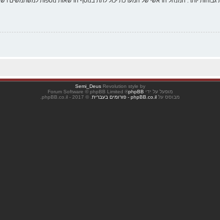
 גבוהות יותר. המנהל הראשי של המערכת יכול לתת בנוסף הרשאות נוספות למשתמשים רשומ
Semi_Deus
Revolution style by
מופעל על ידי
phpBB
® Forum Software © phpBB Limited
מבוסס על
phpBB.co.il - פורומים בעברית
. © 2017 - phpBB.co.il.