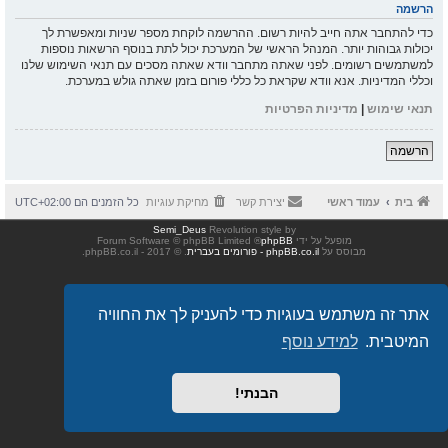
הרשמה
כדי להתחבר אתה חייב להיות רשום. ההרשמה לוקחת מספר שניות ומאפשרת לך
יכולות גבוהות יותר. המנהל הראשי של המערכת יכול לתת בנוסף הרשאות נוספות
למשתמשים רשומים. לפני שאתה מתחבר וודא שאתה מסכים עם תנאי השימוש שלנו
וכללי המדיניות. אנא וודא שקראת כל כללי פורום בזמן שאתה גולש במערכת.
תנאי שימוש
|
מדיניות הפרטיות
הרשמה
בית
עמוד ראשי
יצירת קשר
מחיקת עוגיות
כל הזמנים הם
UTC+02:00
Semi_Deus
Revolution style by
מופעל על ידי
phpBB
® Forum Software © phpBB Limited
מבוסס על
phpBB.co.il - פורומים בעברית
. © 2017 - phpBB.co.il.
אתר זה משתמש בעוגיות כדי להעניק לך את החוויה
המיטבית.
למידע נוסף
הבנתי!