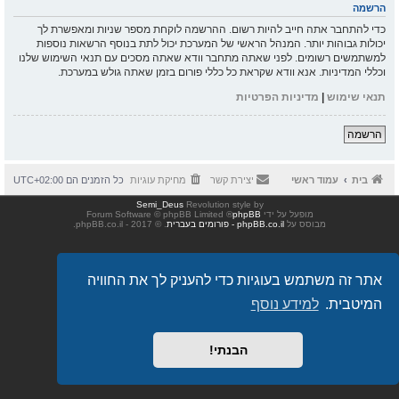
הרשמה
כדי להתחבר אתה חייב להיות רשום. ההרשמה לוקחת מספר שניות ומאפשרת לך
יכולות גבוהות יותר. המנהל הראשי של המערכת יכול לתת בנוסף הרשאות נוספות
למשתמשים רשומים. לפני שאתה מתחבר וודא שאתה מסכים עם תנאי השימוש שלנו
וכללי המדיניות. אנא וודא שקראת כל כללי פורום בזמן שאתה גולש במערכת.
תנאי שימוש
|
מדיניות הפרטיות
הרשמה
בית
עמוד ראשי
יצירת קשר
מחיקת עוגיות
כל הזמנים הם
UTC+02:00
Semi_Deus
Revolution style by
מופעל על ידי
phpBB
® Forum Software © phpBB Limited
מבוסס על
phpBB.co.il - פורומים בעברית
. © 2017 - phpBB.co.il.
אתר זה משתמש בעוגיות כדי להעניק לך את החוויה
המיטבית.
למידע נוסף
הבנתי!