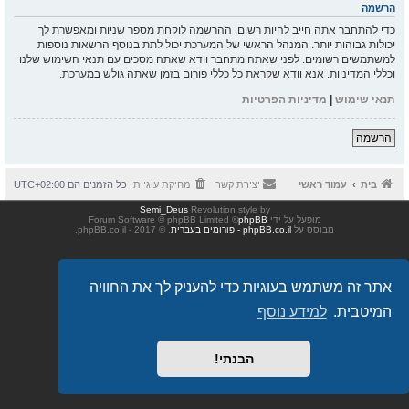
הרשמה
כדי להתחבר אתה חייב להיות רשום. ההרשמה לוקחת מספר שניות ומאפשרת לך
יכולות גבוהות יותר. המנהל הראשי של המערכת יכול לתת בנוסף הרשאות נוספות
למשתמשים רשומים. לפני שאתה מתחבר וודא שאתה מסכים עם תנאי השימוש שלנו
וכללי המדיניות. אנא וודא שקראת כל כללי פורום בזמן שאתה גולש במערכת.
תנאי שימוש
|
מדיניות הפרטיות
הרשמה
בית
עמוד ראשי
יצירת קשר
מחיקת עוגיות
כל הזמנים הם
UTC+02:00
Semi_Deus
Revolution style by
מופעל על ידי
phpBB
® Forum Software © phpBB Limited
מבוסס על
phpBB.co.il - פורומים בעברית
. © 2017 - phpBB.co.il.
אתר זה משתמש בעוגיות כדי להעניק לך את החוויה
המיטבית.
למידע נוסף
הבנתי!