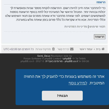
הרשמה
כדי להתחבר אתה חייב להיות רשום. ההרשמה לוקחת מספר שניות ומאפשרת לך
יכולות גבוהות יותר. המנהל הראשי של המערכת יכול לתת בנוסף הרשאות נוספות
למשתמשים רשומים. לפני שאתה מתחבר וודא שאתה מסכים עם תנאי השימוש שלנו
וכללי המדיניות. אנא וודא שקראת כל כללי פורום בזמן שאתה גולש במערכת.
תנאי שימוש
|
מדיניות הפרטיות
הרשמה
בית
עמוד ראשי
יצירת קשר
מחיקת עוגיות
כל הזמנים הם
UTC+02:00
Semi_Deus
Revolution style by
מופעל על ידי
phpBB
® Forum Software © phpBB Limited
מבוסס על
phpBB.co.il - פורומים בעברית
. © 2017 - phpBB.co.il.
אתר זה משתמש בעוגיות כדי להעניק לך את החוויה
המיטבית.
למידע נוסף
הבנתי!