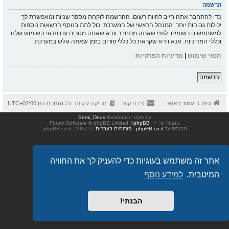
הרשמה
כדי להתחבר אתה חייב להיות רשום. ההרשמה לוקחת מספר שניות ומאפשרת לך
יכולות גבוהות יותר. המנהל הראשי של המערכת יכול לתת בנוסף הרשאות נוספות
למשתמשים רשומים. לפני שאתה מתחבר וודא שאתה מסכים עם תנאי השימוש שלנו
וכללי המדיניות. אנא וודא שקראת כל כללי פורום בזמן שאתה גולש במערכת.
תנאי שימוש
|
מדיניות הפרטיות
הרשמה
בית
עמוד ראשי
יצירת קשר
מחיקת עוגיות
כל הזמנים הם
UTC+02:00
Semi_Deus
Revolution style by
מופעל על ידי
phpBB
® Forum Software © phpBB Limited
מבוסס על
phpBB.co.il - פורומים בעברית
. © 2017 - phpBB.co.il.
אתר זה משתמש בעוגיות כדי להעניק לך את החוויה
המיטבית.
למידע נוסף
הבנתי!