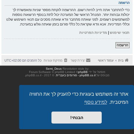
הרשמה
כדי להתחבר אתה חייב להיות רשום. ההרשמה לוקחת מספר שניות ומאפשרת לך
יכולות גבוהות יותר. המנהל הראשי של המערכת יכול לתת בנוסף הרשאות נוספות
למשתמשים רשומים. לפני שאתה מתחבר וודא שאתה מסכים עם תנאי השימוש שלנו
וכללי המדיניות. אנא וודא שקראת כל כללי פורום בזמן שאתה גולש במערכת.
תנאי שימוש
|
מדיניות הפרטיות
הרשמה
בית
עמוד ראשי
יצירת קשר
מחיקת עוגיות
כל הזמנים הם
UTC+02:00
Semi_Deus
Revolution style by
מופעל על ידי
phpBB
® Forum Software © phpBB Limited
מבוסס על
phpBB.co.il - פורומים בעברית
. © 2017 - phpBB.co.il.
אתר זה משתמש בעוגיות כדי להעניק לך את החוויה
המיטבית.
למידע נוסף
הבנתי!