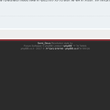
 גבוהות יותר. המנהל הראשי של המערכת יכול לתת בנוסף הרשאות נוספות למשתמשים רשומ
Semi_Deus
Revolution style by
מופעל על ידי
phpBB
® Forum Software © phpBB Limited
מבוסס על
phpBB.co.il - פורומים בעברית
. © 2017 - phpBB.co.il.