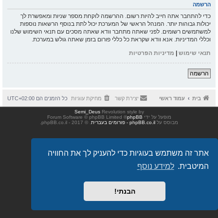
הרשמה
כדי להתחבר אתה חייב להיות רשום. ההרשמה לוקחת מספר שניות ומאפשרת לך
יכולות גבוהות יותר. המנהל הראשי של המערכת יכול לתת בנוסף הרשאות נוספות
למשתמשים רשומים. לפני שאתה מתחבר וודא שאתה מסכים עם תנאי השימוש שלנו
וכללי המדיניות. אנא וודא שקראת כל כללי פורום בזמן שאתה גולש במערכת.
תנאי שימוש
|
מדיניות הפרטיות
הרשמה
בית
עמוד ראשי
יצירת קשר
מחיקת עוגיות
כל הזמנים הם
UTC+02:00
Semi_Deus
Revolution style by
מופעל על ידי
phpBB
® Forum Software © phpBB Limited
מבוסס על
phpBB.co.il - פורומים בעברית
. © 2017 - phpBB.co.il.
אתר זה משתמש בעוגיות כדי להעניק לך את החוויה
המיטבית.
למידע נוסף
הבנתי!