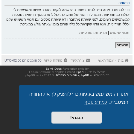
הרשמה
כדי להתחבר אתה חייב להיות רשום. ההרשמה לוקחת מספר שניות ומאפשרת לך
יכולות גבוהות יותר. המנהל הראשי של המערכת יכול לתת בנוסף הרשאות נוספות
למשתמשים רשומים. לפני שאתה מתחבר וודא שאתה מסכים עם תנאי השימוש שלנו
וכללי המדיניות. אנא וודא שקראת כל כללי פורום בזמן שאתה גולש במערכת.
תנאי שימוש
|
מדיניות הפרטיות
הרשמה
בית
עמוד ראשי
יצירת קשר
מחיקת עוגיות
כל הזמנים הם
UTC+02:00
Semi_Deus
Revolution style by
מופעל על ידי
phpBB
® Forum Software © phpBB Limited
מבוסס על
phpBB.co.il - פורומים בעברית
. © 2017 - phpBB.co.il.
אתר זה משתמש בעוגיות כדי להעניק לך את החוויה
המיטבית.
למידע נוסף
הבנתי!