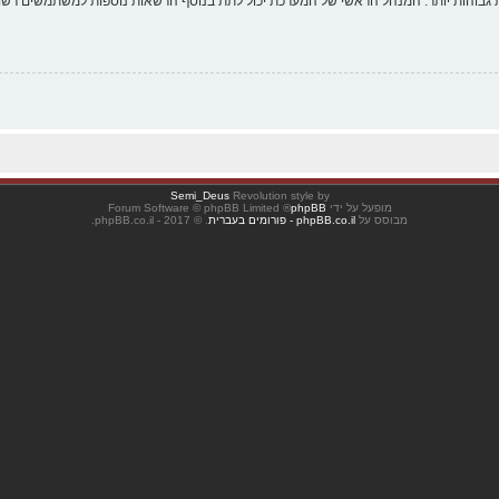
 גבוהות יותר. המנהל הראשי של המערכת יכול לתת בנוסף הרשאות נוספות למשתמשים רשומ
Semi_Deus
Revolution style by
מופעל על ידי
phpBB
® Forum Software © phpBB Limited
מבוסס על
phpBB.co.il - פורומים בעברית
. © 2017 - phpBB.co.il.