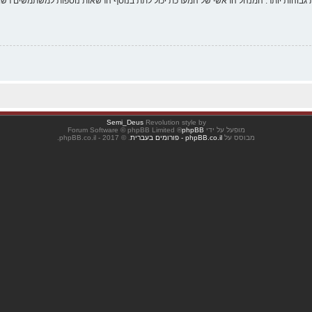
 גבוהות יותר. המנהל הראשי של המערכת יכול לתת בנוסף הרשאות נוספות למשתמשים רשומ
Semi_Deus
Revolution style by
מופעל על ידי
phpBB
® Forum Software © phpBB Limited
מבוסס על
phpBB.co.il - פורומים בעברית
. © 2017 - phpBB.co.il.