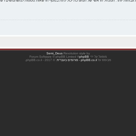
 גבוהות יותר. המנהל הראשי של המערכת יכול לתת בנוסף הרשאות נוספות למשתמשים רשומ
Semi_Deus
Revolution style by
מופעל על ידי
phpBB
® Forum Software © phpBB Limited
מבוסס על
phpBB.co.il - פורומים בעברית
. © 2017 - phpBB.co.il.