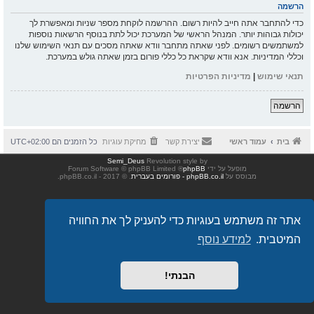
הרשמה
כדי להתחבר אתה חייב להיות רשום. ההרשמה לוקחת מספר שניות ומאפשרת לך
יכולות גבוהות יותר. המנהל הראשי של המערכת יכול לתת בנוסף הרשאות נוספות
למשתמשים רשומים. לפני שאתה מתחבר וודא שאתה מסכים עם תנאי השימוש שלנו
וכללי המדיניות. אנא וודא שקראת כל כללי פורום בזמן שאתה גולש במערכת.
תנאי שימוש
|
מדיניות הפרטיות
הרשמה
בית
עמוד ראשי
יצירת קשר
מחיקת עוגיות
כל הזמנים הם
UTC+02:00
Semi_Deus
Revolution style by
מופעל על ידי
phpBB
® Forum Software © phpBB Limited
מבוסס על
phpBB.co.il - פורומים בעברית
. © 2017 - phpBB.co.il.
אתר זה משתמש בעוגיות כדי להעניק לך את החוויה
המיטבית.
למידע נוסף
הבנתי!