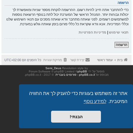
הרשמה
כדי להתחבר אתה חייב להיות רשום. ההרשמה לוקחת מספר שניות ומאפשרת לך
יכולות גבוהות יותר. המנהל הראשי של המערכת יכול לתת בנוסף הרשאות נוספות
למשתמשים רשומים. לפני שאתה מתחבר וודא שאתה מסכים עם תנאי השימוש שלנו
וכללי המדיניות. אנא וודא שקראת כל כללי פורום בזמן שאתה גולש במערכת.
תנאי שימוש
|
מדיניות הפרטיות
הרשמה
בית
עמוד ראשי
יצירת קשר
מחיקת עוגיות
כל הזמנים הם
UTC+02:00
Semi_Deus
Revolution style by
מופעל על ידי
phpBB
® Forum Software © phpBB Limited
מבוסס על
phpBB.co.il - פורומים בעברית
. © 2017 - phpBB.co.il.
אתר זה משתמש בעוגיות כדי להעניק לך את החוויה
המיטבית.
למידע נוסף
הבנתי!