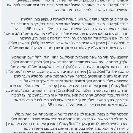
אוטומטי על־ידי מערכת phpBB. עוגייה שלישית תיווצר לאחר שעיינת בנושאים
ב־“CrazyRed | מועדון האוהדים הפועל באר-שבע | קרייזי רד” ובשימוש כדי לסמן את
הנושאים אשר נקראו, כדי לשפר את הנאת השימוש.
אנו יכולים גם ליצור עוגיות אשר אינן קשורות למערכת phpBB בזמן הגלישה
ב־“CrazyRed | מועדון האוהדים הפועל באר-שבע | קרייזי רד”, אך הן מחוץ להיקף
מסמך זה אשר מיועד לכסות על העמודים אשר נוצרו על־ידי מערכת phpBB בלבד.
הדרך השנייה בה אנו אוספים את המידע שלך היא על־ידי מה שאתה שולח לנו. זה יכול
להיות, ואינו מוגבל ל: שליחה בתור אורח (להלן “הודעות אנונימיות”), הרשמה
ל־“CrazyRed | מועדון האוהדים הפועל באר-שבע | קרייזי רד” (להלן “החשבון שלך”)
והודעות אשר נרשמו על־ידיך לאחר הרשמתך ובעודך מחובר (להלן “ההודעות שלך”).
החשבון שלך יהיה בחשיפה מינימלית המכיל שם זיהוי ייחודי (להלן “שם המשתמש
שלך”), ססמה אישית אשר בשימוש להתחברות לחשבון שלך (להלן “הססמה שלך”)
וכתובת דואר אלקטרוני אישית וחוקית (להלן “הדואר האלקטרוני שלך”). המידע שלך
לחשבון שלך ב־“CrazyRed | מועדון האוהדים הפועל באר-שבע | קרייזי רד” מוגן על־ידי
חוקי הגנת נתונים המיושמים במדינה אשר מאחסנת אותנו. כל מידע מעבר לשם
המשתמש שלך, הססמה שלך וכתובת הדואר האלקטרוני שלך הנדרש על־ידי
“CrazyRed | מועדון האוהדים הפועל באר-שבע | קרייזי רד” במשך תהליך ההרשמה
הנו חובה או רשות, לפי ההחלטה של “CrazyRed | מועדון האוהדים הפועל באר-שבע |
קרייזי רד”. בכל המקרים, יש לך את האפשרות של איזה מידע בחשבונך יוצג לציבור.
יותך מכך, בתוך החשבון שלך, יש לך את האפשרות לבחור או לבטל הודעות דואר
אלקטרוני אשר נוצרות באופן אוטומטי על־ידי מערכת phpBB.
הססמה שלך מוצפנת (הצפנה לכיוון אחד) כך שהיא מאובטחת. עם זאת, מומלץ
שאתה לא תבצע שימוש חוזר באותה הססמה במספר אתרים שונים. הססמה שלך
היא האמצעי לגישה לחשבון שלך ב־“CrazyRed | מועדון האוהדים הפועל באר-שבע |
קרייזי רד”, אז אנא שמור עליה בבטחה ותחת שום מצב שבו מישהו הקשור