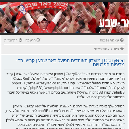
שאלות נפוצות
הרשמה
התחברות
בית
עמוד ראשי
CrazyRed | מועדון האוהדים הפועל באר-שבע | קרייזי רד -
מדיניות הפרטיות
הסכם זה מסביר בפירוט כיצד “CrazyRed | מועדון האוהדים הפועל באר-שבע | קרייזי
רד” יחד עם החברות הקשורות אליה (להלן “אנחנו”, “אותנו”, “שלנו”, “CrazyRed |
מועדון האוהדים הפועל באר-שבע | קרייזי רד”, “https://crazyred.co.il”) ו־phpBB
(להלן “הם”, “אותם”, “שלהם”, “מערכת phpBB”, “www.phpbb.co.il”, “קבוצת
phpBB”, “צוות phpBB הישראלי”) משתמשים בכל מידע אשר נאסף במשך כל חיבור
בשימוש שלך (להלן “המידע שלך”).
המידע שלך נאסף בעזרת שתי דרכים. ראשונה, הגלישה אל “CrazyRed | מועדון
האוהדים הפועל באר-שבע | קרייזי רד” תגרום למערכת phpBB ליצור מספר של עוגיות,
אשר הם קבצי טקסט קטנים אשר מאוחסנים בתיקיית הקבצים הזמניים של דפדפן
האינטרנט של המחשב שלך. שתי העוגיות הראשונות מכילות רק זיהות משתמש (להלן
“זיהוי משתמש”) וזיהוי חיבור אנונימי (להלן “זיהוי חיבור”), הנקבעים אצל באופן