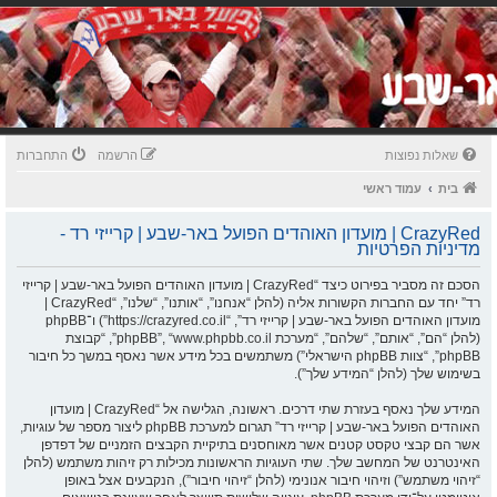
שאלות נפוצות
הרשמה
התחברות
בית
עמוד ראשי
CrazyRed | מועדון האוהדים הפועל באר-שבע | קרייזי רד -
מדיניות הפרטיות
הסכם זה מסביר בפירוט כיצד “CrazyRed | מועדון האוהדים הפועל באר-שבע | קרייזי
רד” יחד עם החברות הקשורות אליה (להלן “אנחנו”, “אותנו”, “שלנו”, “CrazyRed |
מועדון האוהדים הפועל באר-שבע | קרייזי רד”, “https://crazyred.co.il”) ו־phpBB
(להלן “הם”, “אותם”, “שלהם”, “מערכת phpBB”, “www.phpbb.co.il”, “קבוצת
phpBB”, “צוות phpBB הישראלי”) משתמשים בכל מידע אשר נאסף במשך כל חיבור
בשימוש שלך (להלן “המידע שלך”).
המידע שלך נאסף בעזרת שתי דרכים. ראשונה, הגלישה אל “CrazyRed | מועדון
האוהדים הפועל באר-שבע | קרייזי רד” תגרום למערכת phpBB ליצור מספר של עוגיות,
אשר הם קבצי טקסט קטנים אשר מאוחסנים בתיקיית הקבצים הזמניים של דפדפן
האינטרנט של המחשב שלך. שתי העוגיות הראשונות מכילות רק זיהות משתמש (להלן
“זיהוי משתמש”) וזיהוי חיבור אנונימי (להלן “זיהוי חיבור”), הנקבעים אצל באופן