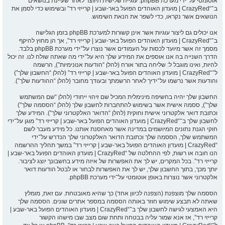
אוטומטי על־ידי מערכת phpBB. עוגייה שלישית תיווצר לאחר שעיינת בנושאים
ב־“CrazyRed | מועדון האוהדים הפועל באר-שבע | קרייזי רד” ובשימוש כדי לסמן את
הנושאים אשר נקראו, כדי לשפר את הנאת השימוש.
אנו יכולים גם ליצור עוגיות אשר אינן קשורות למערכת phpBB בזמן הגלישה
ב־“CrazyRed | מועדון האוהדים הפועל באר-שבע | קרייזי רד”, אך הן מחוץ להיקף
מסמך זה אשר מיועד לכסות על העמודים אשר נוצרו על־ידי מערכת phpBB בלבד.
הדרך השנייה בה אנו אוספים את המידע שלך היא על־ידי מה שאתה שולח לנו. זה יכול
להיות, ואינו מוגבל ל: שליחה בתור אורח (להלן “הודעות אנונימיות”), הרשמה
ל־“CrazyRed | מועדון האוהדים הפועל באר-שבע | קרייזי רד” (להלן “החשבון שלך”)
והודעות אשר נרשמו על־ידיך לאחר הרשמתך ובעודך מחובר (להלן “ההודעות שלך”).
החשבון שלך יהיה בחשיפה מינימלית המכיל שם זיהוי ייחודי (להלן “שם המשתמש
שלך”), ססמה אישית אשר בשימוש להתחברות לחשבון שלך (להלן “הססמה שלך”)
וכתובת דואר אלקטרוני אישית וחוקית (להלן “הדואר האלקטרוני שלך”). המידע שלך
לחשבון שלך ב־“CrazyRed | מועדון האוהדים הפועל באר-שבע | קרייזי רד” מוגן על־ידי
חוקי הגנת נתונים המיושמים במדינה אשר מאחסנת אותנו. כל מידע מעבר לשם
המשתמש שלך, הססמה שלך וכתובת הדואר האלקטרוני שלך הנדרש על־ידי
“CrazyRed | מועדון האוהדים הפועל באר-שבע | קרייזי רד” במשך תהליך ההרשמה
הנו חובה או רשות, לפי ההחלטה של “CrazyRed | מועדון האוהדים הפועל באר-שבע |
קרייזי רד”. בכל המקרים, יש לך את האפשרות של איזה מידע בחשבונך יוצג לציבור.
יותך מכך, בתוך החשבון שלך, יש לך את האפשרות לבחור או לבטל הודעות דואר
אלקטרוני אשר נוצרות באופן אוטומטי על־ידי מערכת phpBB.
הססמה שלך מוצפנת (הצפנה לכיוון אחד) כך שהיא מאובטחת. עם זאת, מומלץ
שאתה לא תבצע שימוש חוזר באותה הססמה במספר אתרים שונים. הססמה שלך
היא האמצעי לגישה לחשבון שלך ב־“CrazyRed | מועדון האוהדים הפועל באר-שבע |
קרייזי רד”, אז אנא שמור עליה בבטחה ותחת שום מצב שבו מישהו הקשור