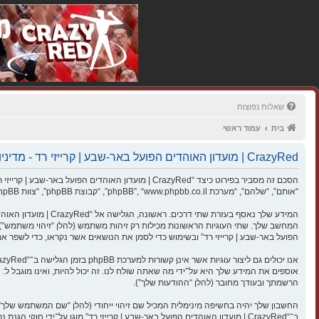
שאלות נפוצות
בית
עמוד ראשי
CrazyRed | מועדון האוהדים הפועל באר-שבע | קרייזי רד - מדיניות הפרטיות
“אותם”, “שלהם”, “מערכת phpBB”, “www.phpbb.co.il”, “קבוצת phpBB”, “צוות phpBB הישראלי”) משתמשים בכל מידע אשר נאסף במשך כל חיבור בשימוש שלך (להלן “המידע שלך”).
הפועל באר-שבע | קרייזי רד” ובשימוש כדי לסמן את הנושאים אשר נקראו, כדי לשפר 
הרשמתך ובעודך מחובר (להלן “ההודעות שלך”).
החשבון שלך יהיה בחשיפה מינימלית המכיל שם זיהוי ייחודי (להלן “שם המשתמש שלך”