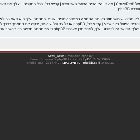
הפועל באר-שבע | קרייזי רד” במשך תהליך ההרשמה הנו חובה או רשות, לפי ההחלטה של “CrazyRed | מועדון האוהדים הפועל ב
phpBB.
אנא שמור עליה בבטחה ותחת שום מצב שבו מישהו הקשור ל־“CrazyRed | מועדון האוהדים הפו
Semi_Deus
Revolution style by
מופעל על ידי
phpBB
® Forum Software © phpBB Limited
מבוסס על
phpBB.co.il - פורומים בעברית
. © 2017 - phpBB.co.il.