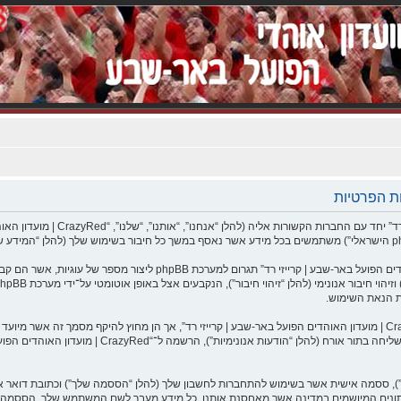
המידע שלך נאסף בעזרת שתי דרכים. ראשונה, הגלישה אל “CrazyRed | מועדו
את הנאת השימוש.
אוספים את המידע שלך היא על־ידי מה שאתה שולח לנו. זה 
), ססמה אישית אשר בשימוש להתחברות לחשבון שלך (להלן “הססמה שלך”) וכתובת דואר אלק