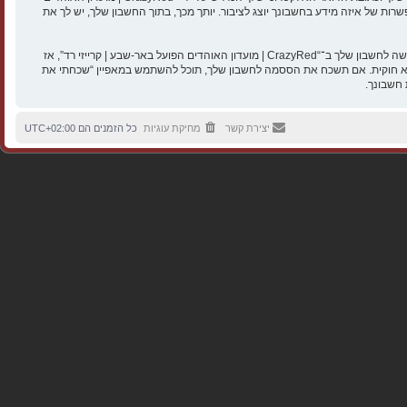
אר-שבע | קרייזי רד”. בכל המקרים, יש לך את האפשרות של איזה מידע בחשבונך יוצג לציבור. יותך מכך, בתוך החשבון שלך, יש לך את
הססמה שלך מוצפנת (הצפנה לכיוון אחד) כך שהיא מאובטחת. עם זאת, מומלץ שאתה לא תבצע שימוש חוזר באותה הססמה במספר אתרים שונים. הססמה שלך היא האמצעי לגישה לחשבון שלך ב־“CrazyRed | מועדון האוהדים הפועל באר-שבע | קרייזי רד”, אז
על באר-שבע | קרייזי רד”, phpBB או כל צד שלישי אחר, יבקש את ססמתך בדרך לא חוקית. אם תשכח את הססמה לחשבון שלך, תוכל להשתמש במאפיין “שכחתי את
יצירת קשר
מחיקת עוגיות
כל הזמנים הם
UTC+02:00