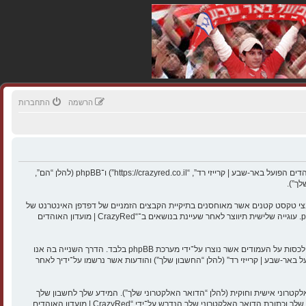
הרשמה
התחברות
הסכם זה מסביר בפירוט כיצד “CrazyRed | מועדון האוהדים הפועל באר-שבע | קרייזי רד” יחד עם החברות הקשורות אליה (להלן “אנחנו”, “אותנו”, “שלנו”, “CrazyRed | מועדון האוהדים הפועל באר-שבע | קרייזי רד”, “https://crazyred.co.il”) ו־phpBB (להלן “הם”,
ן האוהדים הפועל באר-שבע | קרייזי רד” תגרום למערכת phpBB ליצור מספר של עוגיות, אשר הם קבצי טקסט קטנים אשר מאוחסנים בתיקיית הקבצים הזמניים של דפדפן האינטרנט של
המחשב שלך. שתי העוגיות הראשונות מכילות רק זיהות משתמש (להלן “זיהוי משתמש”) וזיהוי חיבור אנונימי (להלן “זיהוי חיבור”), הנקבעים אצל באופן אוטומטי על־ידי מערכת phpBB. עוגייה שלישית תיווצר לאחר שעיינת בנושאים ב־“CrazyRed | מועדון האוהדים
אנו יכולים גם ליצור עוגיות אשר אינן קשורות למערכת phpBB בזמן הגלישה ב־“CrazyRed | מועדון האוהדים הפועל באר-שבע | קרייזי רד”, אך הן מחוץ להיקף מסמך זה אשר מיועד לכסות על העמודים אשר נוצרו על־ידי מערכת phpBB בלבד. הדרך השנייה בה אנו
יכול להיות, ואינו מוגבל ל: שליחה בתור אורח (להלן “הודעות אנונימיות”), הרשמה ל־“CrazyRed | מועדון האוהדים הפועל באר-שבע | קרייזי רד” (להלן “החשבון שלך”) והודעות אשר נרשמו על־ידיך לאחר
טרוני אישית וחוקית (להלן “הדואר האלקטרוני שלך”). המידע שלך לחשבון שלך
ב־“CrazyRed | מועדון האוהדים הפועל באר-שבע | קרייזי רד” מוגן על־ידי חוקי הגנת נתונים המיושמים במדינה אשר מאחסנת אותנו. כל מידע מעבר לשם המשתמש שלך, הססמה שלך וכתובת הדואר האלקטרוני שלך הנדרש על־ידי “CrazyRed | מועדון האוהדים