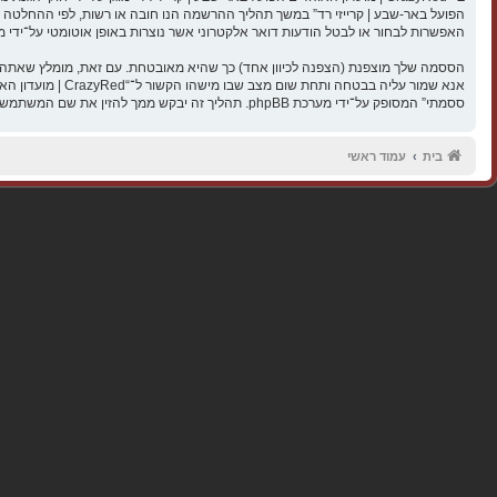
האפשרות לבחור או לבטל הודעות דואר אלקטרוני אשר נוצרות באופן אוטומטי על־ידי מערכת 
ססמתי” המסופק על־ידי מערכת phpBB. תהליך זה יבקש ממך להזין את שם המשתמש שלך והדואר האלקטרוני שלך, לאחר מכן מערכת phpBB תיצור ססמה חדשה כדי להשיב את חשבונך.
בית
עמוד ראשי