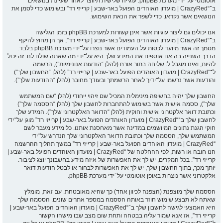
אוטומטי על־ידי מערכת phpBB. עוגייה שלישית תיווצר לאחר שעיינת בנושאים
ב־“CrazyRed | מועדון האוהדים הפועל באר-שבע | קרייזי רד” ובשימוש כדי לסמן את
הנושאים אשר נקראו, כדי לשפר את הנאת השימוש.
אנו יכולים גם ליצור עוגיות אשר אינן קשורות למערכת phpBB בזמן הגלישה
ב־“CrazyRed | מועדון האוהדים הפועל באר-שבע | קרייזי רד”, אך הן מחוץ להיקף
מסמך זה אשר מיועד לכסות על העמודים אשר נוצרו על־ידי מערכת phpBB בלבד.
הדרך השנייה בה אנו אוספים את המידע שלך היא על־ידי מה שאתה שולח לנו. זה יכול
להיות, ואינו מוגבל ל: שליחה בתור אורח (להלן “הודעות אנונימיות”), הרשמה
ל־“CrazyRed | מועדון האוהדים הפועל באר-שבע | קרייזי רד” (להלן “החשבון שלך”)
והודעות אשר נרשמו על־ידיך לאחר הרשמתך ובעודך מחובר (להלן “ההודעות שלך”).
החשבון שלך יהיה בחשיפה מינימלית המכיל שם זיהוי ייחודי (להלן “שם המשתמש
שלך”), ססמה אישית אשר בשימוש להתחברות לחשבון שלך (להלן “הססמה שלך”)
וכתובת דואר אלקטרוני אישית וחוקית (להלן “הדואר האלקטרוני שלך”). המידע שלך
לחשבון שלך ב־“CrazyRed | מועדון האוהדים הפועל באר-שבע | קרייזי רד” מוגן על־ידי
חוקי הגנת נתונים המיושמים במדינה אשר מאחסנת אותנו. כל מידע מעבר לשם
המשתמש שלך, הססמה שלך וכתובת הדואר האלקטרוני שלך הנדרש על־ידי
“CrazyRed | מועדון האוהדים הפועל באר-שבע | קרייזי רד” במשך תהליך ההרשמה
הנו חובה או רשות, לפי ההחלטה של “CrazyRed | מועדון האוהדים הפועל באר-שבע |
קרייזי רד”. בכל המקרים, יש לך את האפשרות של איזה מידע בחשבונך יוצג לציבור.
יותך מכך, בתוך החשבון שלך, יש לך את האפשרות לבחור או לבטל הודעות דואר
אלקטרוני אשר נוצרות באופן אוטומטי על־ידי מערכת phpBB.
הססמה שלך מוצפנת (הצפנה לכיוון אחד) כך שהיא מאובטחת. עם זאת, מומלץ
שאתה לא תבצע שימוש חוזר באותה הססמה במספר אתרים שונים. הססמה שלך
היא האמצעי לגישה לחשבון שלך ב־“CrazyRed | מועדון האוהדים הפועל באר-שבע |
קרייזי רד”, אז אנא שמור עליה בבטחה ותחת שום מצב שבו מישהו הקשור