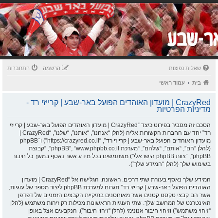
שאלות נפוצות
הרשמה
התחברות
בית
עמוד ראשי
CrazyRed | מועדון האוהדים הפועל באר-שבע | קרייזי רד -
מדיניות הפרטיות
הסכם זה מסביר בפירוט כיצד “CrazyRed | מועדון האוהדים הפועל באר-שבע | קרייזי
רד” יחד עם החברות הקשורות אליה (להלן “אנחנו”, “אותנו”, “שלנו”, “CrazyRed |
מועדון האוהדים הפועל באר-שבע | קרייזי רד”, “https://crazyred.co.il”) ו־phpBB
(להלן “הם”, “אותם”, “שלהם”, “מערכת phpBB”, “www.phpbb.co.il”, “קבוצת
phpBB”, “צוות phpBB הישראלי”) משתמשים בכל מידע אשר נאסף במשך כל חיבור
בשימוש שלך (להלן “המידע שלך”).
המידע שלך נאסף בעזרת שתי דרכים. ראשונה, הגלישה אל “CrazyRed | מועדון
האוהדים הפועל באר-שבע | קרייזי רד” תגרום למערכת phpBB ליצור מספר של עוגיות,
אשר הם קבצי טקסט קטנים אשר מאוחסנים בתיקיית הקבצים הזמניים של דפדפן
האינטרנט של המחשב שלך. שתי העוגיות הראשונות מכילות רק זיהות משתמש (להלן
“זיהוי משתמש”) וזיהוי חיבור אנונימי (להלן “זיהוי חיבור”), הנקבעים אצל באופן