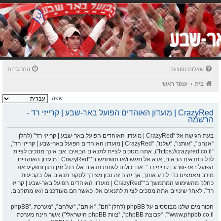
שאלות נפוצות
התחברות
בית
עמוד ראשי
שפה:
CrazyRed | מועדון האוהדים הפועל באר-שבע | קרייזי רד -
הרשמה
בעת הגישה אל “CrazyRed | מועדון האוהדים הפועל באר-שבע | קרייזי רד” (להלן
“אנחנו”, “אותנו”, “שלנו”, “CrazyRed | מועדון האוהדים הפועל באר-שבע | קרייזי רד”,
“https://crazyred.co.il”), אתה מסכים לציית לתנאים הבאים. אם אינך מסכים לציית
לכל התנאים הבאים, אנא אל תיגש ו/או תשתמש ב־“CrazyRed | מועדון האוהדים
הפועל באר-שבע | קרייזי רד”. אנו יכולים לשנות תנאים אלו בכל זמן נתון ונשקיע את
מירב מאמצינו כדי לידע אותך, אך יהיה זה נבון מצידך לסקור תנאים אלו בקביעות
כחלק מהשימוש המתמשך ב־“CrazyRed | מועדון האוהדים הפועל באר-שבע | קרייזי
רד”. לאחר שינויים אתה מסכים לציית לתנאים אלו כאשר הם מעודכנים ו/או מתוקנים.
הפורומים שלנו מבוססים על phpBB (להלן “הם”, “אותם”, “שלהם”, “מערכת phpBB”,
“www.phpbb.co.il”, “קבוצת phpBB”, “צוות phpBB הישראלי”) אשר הינה מערכת