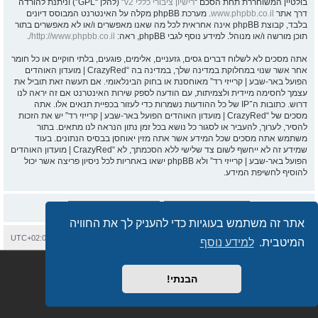
בולטיין המשוחררת תחת הסכם “
רישיון ציבורי כללי v2
” (להלן “GPL”) וניתנת להורדה
דרך אתר
www.phpbb.co.il
. מערכת phpBB מקלה על האינטרנט המבוסס דיונים
בלבד, קבוצת phpBB אינה אחראית לכל מה שאנו מאפשרים ו/או לא מאפשרים בתור
תוכן מורשה ו/או מנוהל. למידע נוסף לגבי phpBB, ראה:
http://www.phpbb.co.il/
.
אתה מסכים לא לשלוח דברים גסים, גזעניים, אלימים, פוגעים, בלתי חוקיים או כל חומר
אחר אשר שנוי במחלוקת במדינה שלך, במדינה בה “CrazyRed | מועדון האוהדים
הפועל באר-שבע | קרייזי רד” מאוחסנת או בחוק הבינלאומי. אם תעשה זאת תוביל את
עצמך לחסימה מיידית ולצמיתות, עם הודעה לספק שירות האינטרנט אם זה יראה לנו
דרוש. כתובות ה־IP של כל ההודעות נשמרות כדי לעזור בכפיית תנאים אלו. אתה
מסכים של “CrazyRed | מועדון האוהדים הפועל באר-שבע | קרייזי רד” יש את הזכות
להסיר, לערוך, להעביר או לסגור כל נושא בכל זמן נתון הנראה לנו מתאים. בתור
משתמש אתה מסכים שכל המידע אשר אתה מזין יאוחסן בבסיס הנתונים. בעוד
שמידע זה לא ייחשף לשום צד שלישי ללא הסכמתך, לא “CrazyRed | מועדון האוהדים
הפועל באר-שבע | קרייזי רד” ולא phpBB ישאו באחריות לכל ניסיון פריצה אשר יכול
להוסיף לחשיפת המידע.
אתר זה משתמש בעוגיות כדי להעניק לך את החוויה
בית
עמוד ראשי
יצירת קשר
מחיקת עוגיות
כל הזמנים הם
UTC+02:00
המיטבית.
למידע נוסף
Semi_Deus
Revolution style by
מופעל על ידי
phpBB
® Forum Software © phpBB Limited
מבוסס על
phpBB.co.il - פורומים בעברית
. © 2017 - phpBB.co.il.
הבנתי!