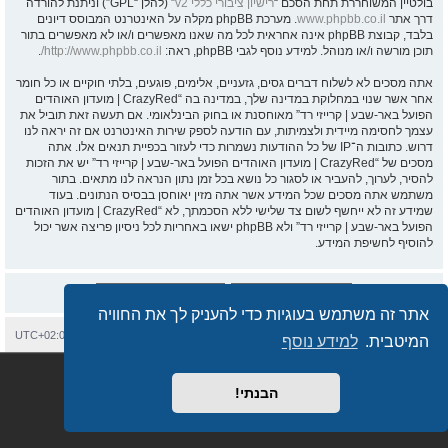
בולטיין המשוחררת תחת הסכם “
רישיון ציבורי כללי v2
” (להלן “GPL”) וניתנת להורדה
דרך אתר
www.phpbb.co.il
. מערכת phpBB מקלה על האינטרנט המבוסס דיונים
בלבד, קבוצת phpBB אינה אחראית לכל מה שאנו מאפשרים ו/או לא מאפשרים בתור
תוכן מורשה ו/או מנוהל. למידע נוסף לגבי phpBB, ראה:
http://www.phpbb.co.il/
.
אתה מסכים לא לשלוח דברים גסים, גזעניים, אלימים, פוגעים, בלתי חוקיים או כל חומר
אחר אשר שנוי במחלוקת במדינה שלך, במדינה בה “CrazyRed | מועדון האוהדים
הפועל באר-שבע | קרייזי רד” מאוחסנת או בחוק הבינלאומי. אם תעשה זאת תוביל את
עצמך לחסימה מיידית ולצמיתות, עם הודעה לספק שירות האינטרנט אם זה יראה לנו
דרוש. כתובות ה־IP של כל ההודעות נשמרות כדי לעזור בכפיית תנאים אלו. אתה
מסכים של “CrazyRed | מועדון האוהדים הפועל באר-שבע | קרייזי רד” יש את הזכות
להסיר, לערוך, להעביר או לסגור כל נושא בכל זמן נתון הנראה לנו מתאים. בתור
משתמש אתה מסכים שכל המידע אשר אתה מזין יאוחסן בבסיס הנתונים. בעוד
שמידע זה לא ייחשף לשום צד שלישי ללא הסכמתך, לא “CrazyRed | מועדון האוהדים
הפועל באר-שבע | קרייזי רד” ולא phpBB ישאו באחריות לכל ניסיון פריצה אשר יכול
להוסיף לחשיפת המידע.
אתר זה משתמש בעוגיות כדי להעניק לך את החוויה
בית
עמוד ראשי
יצירת קשר
מחיקת עוגיות
כל הזמנים הם
UTC+02:00
המיטבית.
למידע נוסף
Semi_Deus
Revolution style by
מופעל על ידי
phpBB
® Forum Software © phpBB Limited
מבוסס על
phpBB.co.il - פורומים בעברית
. © 2017 - phpBB.co.il.
הבנתי!