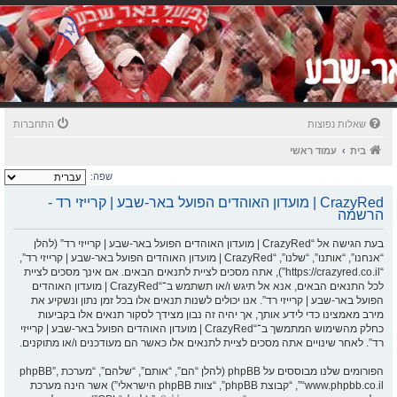
שאלות נפוצות
התחברות
בית
עמוד ראשי
שפה:
CrazyRed | מועדון האוהדים הפועל באר-שבע | קרייזי רד -
הרשמה
בעת הגישה אל “CrazyRed | מועדון האוהדים הפועל באר-שבע | קרייזי רד” (להלן
“אנחנו”, “אותנו”, “שלנו”, “CrazyRed | מועדון האוהדים הפועל באר-שבע | קרייזי רד”,
“https://crazyred.co.il”), אתה מסכים לציית לתנאים הבאים. אם אינך מסכים לציית
לכל התנאים הבאים, אנא אל תיגש ו/או תשתמש ב־“CrazyRed | מועדון האוהדים
הפועל באר-שבע | קרייזי רד”. אנו יכולים לשנות תנאים אלו בכל זמן נתון ונשקיע את
מירב מאמצינו כדי לידע אותך, אך יהיה זה נבון מצידך לסקור תנאים אלו בקביעות
כחלק מהשימוש המתמשך ב־“CrazyRed | מועדון האוהדים הפועל באר-שבע | קרייזי
רד”. לאחר שינויים אתה מסכים לציית לתנאים אלו כאשר הם מעודכנים ו/או מתוקנים.
הפורומים שלנו מבוססים על phpBB (להלן “הם”, “אותם”, “שלהם”, “מערכת phpBB”,
“www.phpbb.co.il”, “קבוצת phpBB”, “צוות phpBB הישראלי”) אשר הינה מערכת