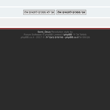
Semi_Deus
Revolution style by
מופעל על ידי
phpBB
® Forum Software © phpBB Limited
מבוסס על
phpBB.co.il - פורומים בעברית
. © 2017 - phpBB.co.il.