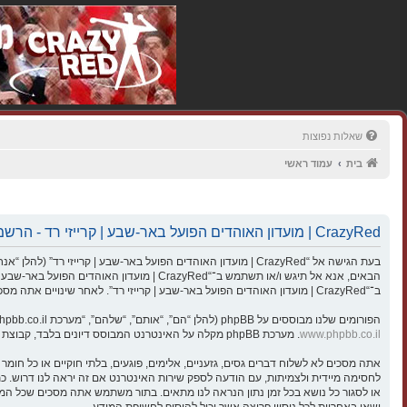
שאלות נפוצות
בית
עמוד ראשי
CrazyRed | מועדון האוהדים הפועל באר-שבע | קרייזי רד - הרשמה
הבאים, אנא אל תיגש ו/או תשתמש ב־“razyRed
ב־“CrazyRed | מועדון האוהדים הפועל באר-שבע | קרייזי רד”. לאחר שינויים אתה מסכים לציית לתנאים אלו כאשר הם מעודכנים ו/או מתוקנים.
הפורומים שלנו מבוססים על phpBB (להלן “הם”, “אותם”, “שלהם”, “מערכת phpBB”, “www.phpbb.co.il”, “קבוצת phpBB”, “צוות phpBB הישראלי”) אשר הינה מערכת בולטיין המשוחררת תחת הסכם “
www.phpbb.co.il
. מערכת phpBB מקלה על האינטרנט המבוסס דיונים בלבד, קבוצת phpBB אינה אחראית לכל מה שאנו מאפשרים ו/או לא מאפשרים בתור תוכן מורשה ו/או מנוהל. למידע נוסף לגבי phpBB, ראה:
ישאו באחריות לכל ניסיון פריצה אשר יכול להוסיף לחשיפת המידע.