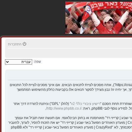
התחברות
שפה:
בעת הגישה אל “CrazyRed | מועדון האוהדים הפועל באר-שבע | קרייזי רד” (להלן “אנחנו”, “אותנו”, “שלנו”, “CrazyRed | מועדון האוהדים הפועל באר-שבע | קרייזי רד”, “https://crazyred.co.il”), אתה מסכים לציית לתנאים הבאים. אם אינך מסכים לציית לכל התנאים
מאמצינו כדי לידע אותך, אך יהיה זה נבון מצידך לסקור תנאים אלו בקביעות כחלק מהשימוש המתמשך
רישיון ציבורי כללי v2
” (להלן “GPL”) וניתנת להורדה דרך אתר
.
http://www.phpbb.co.il/
י חוקיים או כל חומר אחר אשר שנוי במחלוקת במדינה שלך, במדינה בה “CrazyRed | מועדון האוהדים הפועל באר-שבע | קרייזי רד” מאוחסנת או בחוק הבינלאומי. אם תעשה זאת תוביל את עצמך
לחסימה מיידית ולצמיתות, עם הודעה לספק שירות האינטרנט אם זה יראה לנו דרוש. כתובות ה־IP של כל ההודעות נשמרות כדי לעזור בכפיית תנאים אלו. אתה מסכים של “CrazyRed | מועדון האוהדים הפועל באר-שבע | קרייזי רד” יש את הזכות להסיר, לערוך, להעביר
או לסגור כל נושא בכל זמן נתון הנראה לנו מתאים. בתור משתמש אתה מסכים שכל המידע אשר אתה מזין יאוחסן בבסיס הנתונים. בעוד שמידע זה לא ייחשף לשום צד שלישי ללא הסכמתך, לא “CrazyRed | מועדון האוהדים הפועל באר-שבע | קרייזי רד” ולא phpBB