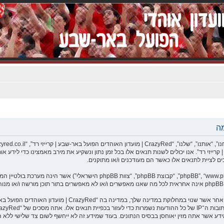
C | מועדון האוהדים הפועל באר-שבע | קרייזי רד”. אנו יכולים לשנות תנאים אלו בכל זמן נתון ונשקיע את מירב 
אתה מסכים לא לשלוח דברים גסים, גזעניים, אלימים, פוגעים, בלת