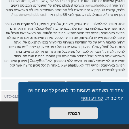
בולטיין המשוחררת תחת הסכם “
רישיון ציבורי כללי v2
” (להלן “GPL”) וניתנת להורדה
דרך אתר
www.phpbb.co.il
. מערכת phpBB מקלה על האינטרנט המבוסס דיונים
בלבד, קבוצת phpBB אינה אחראית לכל מה שאנו מאפשרים ו/או לא מאפשרים בתור
תוכן מורשה ו/או מנוהל. למידע נוסף לגבי phpBB, ראה:
http://www.phpbb.co.il/
.
אתה מסכים לא לשלוח דברים גסים, גזעניים, אלימים, פוגעים, בלתי חוקיים או כל חומר
אחר אשר שנוי במחלוקת במדינה שלך, במדינה בה “CrazyRed | מועדון האוהדים
הפועל באר-שבע | קרייזי רד” מאוחסנת או בחוק הבינלאומי. אם תעשה זאת תוביל את
עצמך לחסימה מיידית ולצמיתות, עם הודעה לספק שירות האינטרנט אם זה יראה לנו
דרוש. כתובות ה־IP של כל ההודעות נשמרות כדי לעזור בכפיית תנאים אלו. אתה
מסכים של “CrazyRed | מועדון האוהדים הפועל באר-שבע | קרייזי רד” יש את הזכות
להסיר, לערוך, להעביר או לסגור כל נושא בכל זמן נתון הנראה לנו מתאים. בתור
משתמש אתה מסכים שכל המידע אשר אתה מזין יאוחסן בבסיס הנתונים. בעוד
שמידע זה לא ייחשף לשום צד שלישי ללא הסכמתך, לא “CrazyRed | מועדון האוהדים
הפועל באר-שבע | קרייזי רד” ולא phpBB ישאו באחריות לכל ניסיון פריצה אשר יכול
להוסיף לחשיפת המידע.
אתר זה משתמש בעוגיות כדי להעניק לך את החוויה
בית
עמוד ראשי
יצירת קשר
מחיקת עוגיות
כל הזמנים הם
UTC+02:00
המיטבית.
למידע נוסף
Semi_Deus
Revolution style by
מופעל על ידי
phpBB
® Forum Software © phpBB Limited
מבוסס על
phpBB.co.il - פורומים בעברית
. © 2017 - phpBB.co.il.
הבנתי!