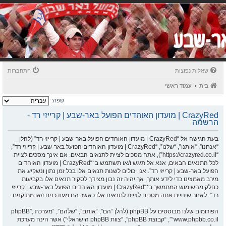
שאלות נפוצות
התחברות
בית
עמוד ראשי
שפה:
CrazyRed | מועדון האוהדים הפועל באר-שבע | קרייזי רד -
הרשמה
בעת הגישה אל “CrazyRed | מועדון האוהדים הפועל באר-שבע | קרייזי רד” (להלן
“אנחנו”, “אותנו”, “שלנו”, “CrazyRed | מועדון האוהדים הפועל באר-שבע | קרייזי רד”,
“https://crazyred.co.il”), אתה מסכים לציית לתנאים הבאים. אם אינך מסכים לציית
לכל התנאים הבאים, אנא אל תיגש ו/או תשתמש ב־“CrazyRed | מועדון האוהדים
הפועל באר-שבע | קרייזי רד”. אנו יכולים לשנות תנאים אלו בכל זמן נתון ונשקיע את
מירב מאמצינו כדי לידע אותך, אך יהיה זה נבון מצידך לסקור תנאים אלו בקביעות
כחלק מהשימוש המתמשך ב־“CrazyRed | מועדון האוהדים הפועל באר-שבע | קרייזי
רד”. לאחר שינויים אתה מסכים לציית לתנאים אלו כאשר הם מעודכנים ו/או מתוקנים.
הפורומים שלנו מבוססים על phpBB (להלן “הם”, “אותם”, “שלהם”, “מערכת phpBB”,
“www.phpbb.co.il”, “קבוצת phpBB”, “צוות phpBB הישראלי”) אשר הינה מערכת