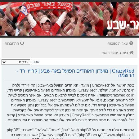
שאלות נפוצות
התחברות
בית
עמוד ראשי
שפה:
CrazyRed | מועדון האוהדים הפועל באר-שבע | קרייזי רד -
הרשמה
בעת הגישה אל “CrazyRed | מועדון האוהדים הפועל באר-שבע | קרייזי רד” (להלן
“אנחנו”, “אותנו”, “שלנו”, “CrazyRed | מועדון האוהדים הפועל באר-שבע | קרייזי רד”,
“https://crazyred.co.il”), אתה מסכים לציית לתנאים הבאים. אם אינך מסכים לציית
לכל התנאים הבאים, אנא אל תיגש ו/או תשתמש ב־“CrazyRed | מועדון האוהדים
הפועל באר-שבע | קרייזי רד”. אנו יכולים לשנות תנאים אלו בכל זמן נתון ונשקיע את
מירב מאמצינו כדי לידע אותך, אך יהיה זה נבון מצידך לסקור תנאים אלו בקביעות
כחלק מהשימוש המתמשך ב־“CrazyRed | מועדון האוהדים הפועל באר-שבע | קרייזי
רד”. לאחר שינויים אתה מסכים לציית לתנאים אלו כאשר הם מעודכנים ו/או מתוקנים.
הפורומים שלנו מבוססים על phpBB (להלן “הם”, “אותם”, “שלהם”, “מערכת phpBB”,
“www.phpbb.co.il”, “קבוצת phpBB”, “צוות phpBB הישראלי”) אשר הינה מערכת