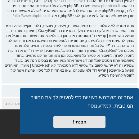
בולטיין המשוחררת תחת הסכם “
רישיון ציבורי כללי v2
” (להלן “GPL”) וניתנת להורדה
דרך אתר
www.phpbb.co.il
. מערכת phpBB מקלה על האינטרנט המבוסס דיונים
בלבד, קבוצת phpBB אינה אחראית לכל מה שאנו מאפשרים ו/או לא מאפשרים בתור
תוכן מורשה ו/או מנוהל. למידע נוסף לגבי phpBB, ראה:
http://www.phpbb.co.il/
.
אתה מסכים לא לשלוח דברים גסים, גזעניים, אלימים, פוגעים, בלתי חוקיים או כל חומר
אחר אשר שנוי במחלוקת במדינה שלך, במדינה בה “CrazyRed | מועדון האוהדים
הפועל באר-שבע | קרייזי רד” מאוחסנת או בחוק הבינלאומי. אם תעשה זאת תוביל את
עצמך לחסימה מיידית ולצמיתות, עם הודעה לספק שירות האינטרנט אם זה יראה לנו
דרוש. כתובות ה־IP של כל ההודעות נשמרות כדי לעזור בכפיית תנאים אלו. אתה
מסכים של “CrazyRed | מועדון האוהדים הפועל באר-שבע | קרייזי רד” יש את הזכות
להסיר, לערוך, להעביר או לסגור כל נושא בכל זמן נתון הנראה לנו מתאים. בתור
משתמש אתה מסכים שכל המידע אשר אתה מזין יאוחסן בבסיס הנתונים. בעוד
שמידע זה לא ייחשף לשום צד שלישי ללא הסכמתך, לא “CrazyRed | מועדון האוהדים
הפועל באר-שבע | קרייזי רד” ולא phpBB ישאו באחריות לכל ניסיון פריצה אשר יכול
להוסיף לחשיפת המידע.
אתר זה משתמש בעוגיות כדי להעניק לך את החוויה
בית
עמוד ראשי
יצירת קשר
מחיקת עוגיות
כל הזמנים הם
UTC+02:00
המיטבית.
למידע נוסף
Semi_Deus
Revolution style by
מופעל על ידי
phpBB
® Forum Software © phpBB Limited
מבוסס על
phpBB.co.il - פורומים בעברית
. © 2017 - phpBB.co.il.
הבנתי!