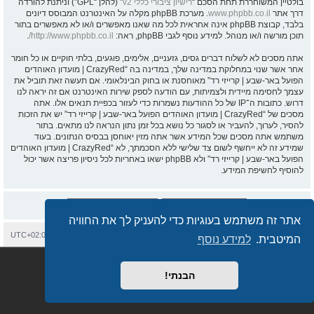
בולטיין המשוחררת תחת הסכם “
רישיון ציבורי כללי v2
” (להלן “GPL”) וניתנת להורדה
דרך אתר
www.phpbb.co.il
. מערכת phpBB מקלה על האינטרנט המבוסס דיונים
בלבד, קבוצת phpBB אינה אחראית לכל מה שאנו מאפשרים ו/או לא מאפשרים בתור
תוכן מורשה ו/או מנוהל. למידע נוסף לגבי phpBB, ראה:
http://www.phpbb.co.il/
.
אתה מסכים לא לשלוח דברים גסים, גזעניים, אלימים, פוגעים, בלתי חוקיים או כל חומר
אחר אשר שנוי במחלוקת במדינה שלך, במדינה בה “CrazyRed | מועדון האוהדים
הפועל באר-שבע | קרייזי רד” מאוחסנת או בחוק הבינלאומי. אם תעשה זאת תוביל את
עצמך לחסימה מיידית ולצמיתות, עם הודעה לספק שירות האינטרנט אם זה יראה לנו
דרוש. כתובות ה־IP של כל ההודעות נשמרות כדי לעזור בכפיית תנאים אלו. אתה
מסכים של “CrazyRed | מועדון האוהדים הפועל באר-שבע | קרייזי רד” יש את הזכות
להסיר, לערוך, להעביר או לסגור כל נושא בכל זמן נתון הנראה לנו מתאים. בתור
משתמש אתה מסכים שכל המידע אשר אתה מזין יאוחסן בבסיס הנתונים. בעוד
שמידע זה לא ייחשף לשום צד שלישי ללא הסכמתך, לא “CrazyRed | מועדון האוהדים
הפועל באר-שבע | קרייזי רד” ולא phpBB ישאו באחריות לכל ניסיון פריצה אשר יכול
להוסיף לחשיפת המידע.
אתר זה משתמש בעוגיות כדי להעניק לך את החוויה
בית
עמוד ראשי
יצירת קשר
מחיקת עוגיות
כל הזמנים הם
UTC+02:00
המיטבית.
למידע נוסף
Semi_Deus
Revolution style by
מופעל על ידי
phpBB
® Forum Software © phpBB Limited
מבוסס על
phpBB.co.il - פורומים בעברית
. © 2017 - phpBB.co.il.
הבנתי!