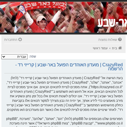
שאלות נפוצות
התחברות
בית
עמוד ראשי
שפה:
CrazyRed | מועדון האוהדים הפועל באר-שבע | קרייזי רד -
הרשמה
בעת הגישה אל “CrazyRed | מועדון האוהדים הפועל באר-שבע | קרייזי רד” (להלן
“אנחנו”, “אותנו”, “שלנו”, “CrazyRed | מועדון האוהדים הפועל באר-שבע | קרייזי רד”,
“https://crazyred.co.il”), אתה מסכים לציית לתנאים הבאים. אם אינך מסכים לציית
לכל התנאים הבאים, אנא אל תיגש ו/או תשתמש ב־“CrazyRed | מועדון האוהדים
הפועל באר-שבע | קרייזי רד”. אנו יכולים לשנות תנאים אלו בכל זמן נתון ונשקיע את
מירב מאמצינו כדי לידע אותך, אך יהיה זה נבון מצידך לסקור תנאים אלו בקביעות
כחלק מהשימוש המתמשך ב־“CrazyRed | מועדון האוהדים הפועל באר-שבע | קרייזי
רד”. לאחר שינויים אתה מסכים לציית לתנאים אלו כאשר הם מעודכנים ו/או מתוקנים.
הפורומים שלנו מבוססים על phpBB (להלן “הם”, “אותם”, “שלהם”, “מערכת phpBB”,
“www.phpbb.co.il”, “קבוצת phpBB”, “צוות phpBB הישראלי”) אשר הינה מערכת