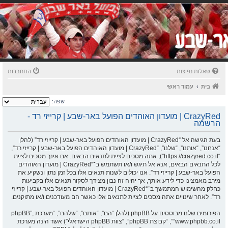
שאלות נפוצות
התחברות
בית
עמוד ראשי
שפה:
CrazyRed | מועדון האוהדים הפועל באר-שבע | קרייזי רד -
הרשמה
בעת הגישה אל “CrazyRed | מועדון האוהדים הפועל באר-שבע | קרייזי רד” (להלן
“אנחנו”, “אותנו”, “שלנו”, “CrazyRed | מועדון האוהדים הפועל באר-שבע | קרייזי רד”,
“https://crazyred.co.il”), אתה מסכים לציית לתנאים הבאים. אם אינך מסכים לציית
לכל התנאים הבאים, אנא אל תיגש ו/או תשתמש ב־“CrazyRed | מועדון האוהדים
הפועל באר-שבע | קרייזי רד”. אנו יכולים לשנות תנאים אלו בכל זמן נתון ונשקיע את
מירב מאמצינו כדי לידע אותך, אך יהיה זה נבון מצידך לסקור תנאים אלו בקביעות
כחלק מהשימוש המתמשך ב־“CrazyRed | מועדון האוהדים הפועל באר-שבע | קרייזי
רד”. לאחר שינויים אתה מסכים לציית לתנאים אלו כאשר הם מעודכנים ו/או מתוקנים.
הפורומים שלנו מבוססים על phpBB (להלן “הם”, “אותם”, “שלהם”, “מערכת phpBB”,
“www.phpbb.co.il”, “קבוצת phpBB”, “צוות phpBB הישראלי”) אשר הינה מערכת