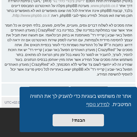
בולטיין המשוחררת תחת הסכם “
רישיון ציבורי כללי v2
” (להלן “GPL”) וניתנת להורדה
דרך אתר
www.phpbb.co.il
. מערכת phpBB מקלה על האינטרנט המבוסס דיונים
בלבד, קבוצת phpBB אינה אחראית לכל מה שאנו מאפשרים ו/או לא מאפשרים בתור
תוכן מורשה ו/או מנוהל. למידע נוסף לגבי phpBB, ראה:
http://www.phpbb.co.il/
.
אתה מסכים לא לשלוח דברים גסים, גזעניים, אלימים, פוגעים, בלתי חוקיים או כל חומר
אחר אשר שנוי במחלוקת במדינה שלך, במדינה בה “CrazyRed | מועדון האוהדים
הפועל באר-שבע | קרייזי רד” מאוחסנת או בחוק הבינלאומי. אם תעשה זאת תוביל את
עצמך לחסימה מיידית ולצמיתות, עם הודעה לספק שירות האינטרנט אם זה יראה לנו
דרוש. כתובות ה־IP של כל ההודעות נשמרות כדי לעזור בכפיית תנאים אלו. אתה
מסכים של “CrazyRed | מועדון האוהדים הפועל באר-שבע | קרייזי רד” יש את הזכות
להסיר, לערוך, להעביר או לסגור כל נושא בכל זמן נתון הנראה לנו מתאים. בתור
משתמש אתה מסכים שכל המידע אשר אתה מזין יאוחסן בבסיס הנתונים. בעוד
שמידע זה לא ייחשף לשום צד שלישי ללא הסכמתך, לא “CrazyRed | מועדון האוהדים
הפועל באר-שבע | קרייזי רד” ולא phpBB ישאו באחריות לכל ניסיון פריצה אשר יכול
להוסיף לחשיפת המידע.
אתר זה משתמש בעוגיות כדי להעניק לך את החוויה
בית
עמוד ראשי
יצירת קשר
מחיקת עוגיות
כל הזמנים הם
UTC+02:00
המיטבית.
למידע נוסף
Semi_Deus
Revolution style by
מופעל על ידי
phpBB
® Forum Software © phpBB Limited
מבוסס על
phpBB.co.il - פורומים בעברית
. © 2017 - phpBB.co.il.
הבנתי!