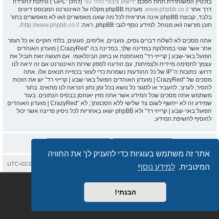
בולטיין המשוחררת תחת הסכם “
רישיון ציבורי כללי v2
” (להלן “GPL”) וניתנת להורדה
דרך אתר
www.phpbb.co.il
. מערכת phpBB מקלה על האינטרנט המבוסס דיונים
בלבד, קבוצת phpBB אינה אחראית לכל מה שאנו מאפשרים ו/או לא מאפשרים בתור
תוכן מורשה ו/או מנוהל. למידע נוסף לגבי phpBB, ראה:
http://www.phpbb.co.il/
.
אתה מסכים לא לשלוח דברים גסים, גזעניים, אלימים, פוגעים, בלתי חוקיים או כל חומר
אחר אשר שנוי במחלוקת במדינה שלך, במדינה בה “CrazyRed | מועדון האוהדים
הפועל באר-שבע | קרייזי רד” מאוחסנת או בחוק הבינלאומי. אם תעשה זאת תוביל את
עצמך לחסימה מיידית ולצמיתות, עם הודעה לספק שירות האינטרנט אם זה יראה לנו
דרוש. כתובות ה־IP של כל ההודעות נשמרות כדי לעזור בכפיית תנאים אלו. אתה
מסכים של “CrazyRed | מועדון האוהדים הפועל באר-שבע | קרייזי רד” יש את הזכות
להסיר, לערוך, להעביר או לסגור כל נושא בכל זמן נתון הנראה לנו מתאים. בתור
משתמש אתה מסכים שכל המידע אשר אתה מזין יאוחסן בבסיס הנתונים. בעוד
שמידע זה לא ייחשף לשום צד שלישי ללא הסכמתך, לא “CrazyRed | מועדון האוהדים
הפועל באר-שבע | קרייזי רד” ולא phpBB ישאו באחריות לכל ניסיון פריצה אשר יכול
להוסיף לחשיפת המידע.
אתר זה משתמש בעוגיות כדי להעניק לך את החוויה
בית
עמוד ראשי
יצירת קשר
מחיקת עוגיות
כל הזמנים הם
UTC+02:00
המיטבית.
למידע נוסף
Semi_Deus
Revolution style by
מופעל על ידי
phpBB
® Forum Software © phpBB Limited
מבוסס על
phpBB.co.il - פורומים בעברית
. © 2017 - phpBB.co.il.
הבנתי!