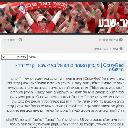
שאלות נפוצות
התחברות
בית
עמוד ראשי
שפה:
CrazyRed | מועדון האוהדים הפועל באר-שבע | קרייזי רד -
הרשמה
בעת הגישה אל “CrazyRed | מועדון האוהדים הפועל באר-שבע | קרייזי רד” (להלן
“אנחנו”, “אותנו”, “שלנו”, “CrazyRed | מועדון האוהדים הפועל באר-שבע | קרייזי רד”,
“https://crazyred.co.il”), אתה מסכים לציית לתנאים הבאים. אם אינך מסכים לציית
לכל התנאים הבאים, אנא אל תיגש ו/או תשתמש ב־“CrazyRed | מועדון האוהדים
הפועל באר-שבע | קרייזי רד”. אנו יכולים לשנות תנאים אלו בכל זמן נתון ונשקיע את
מירב מאמצינו כדי לידע אותך, אך יהיה זה נבון מצידך לסקור תנאים אלו בקביעות
כחלק מהשימוש המתמשך ב־“CrazyRed | מועדון האוהדים הפועל באר-שבע | קרייזי
רד”. לאחר שינויים אתה מסכים לציית לתנאים אלו כאשר הם מעודכנים ו/או מתוקנים.
הפורומים שלנו מבוססים על phpBB (להלן “הם”, “אותם”, “שלהם”, “מערכת phpBB”,
“www.phpbb.co.il”, “קבוצת phpBB”, “צוות phpBB הישראלי”) אשר הינה מערכת