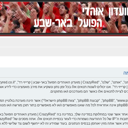
C | מועדון האוהדים הפועל באר-שבע | קרייזי רד”. אנו יכולים לשנות תנאים אלו בכל זמן נתון ונשקיע את מירב 
אתה מסכים לא לשלוח דברים גסים, גזעניים, אלימים, פוגעים, בלת