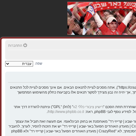
התחברות
שפה:
בעת הגישה אל “CrazyRed | מועדון האוהדים הפועל באר-שבע | קרייזי רד” (להלן “אנחנו”, “אותנו”, “שלנו”, “CrazyRed | מועדון האוהדים הפועל באר-שבע | קרייזי רד”, “https://crazyred.co.il”), אתה מסכים לציית לתנאים הבאים. אם אינך מסכים לציית לכל התנאים
מאמצינו כדי לידע אותך, אך יהיה זה נבון מצידך לסקור תנאים אלו בקביעות כחלק מהשימוש המתמשך
רישיון ציבורי כללי v2
” (להלן “GPL”) וניתנת להורדה דרך אתר
.
http://www.phpbb.co.il/
י חוקיים או כל חומר אחר אשר שנוי במחלוקת במדינה שלך, במדינה בה “CrazyRed | מועדון האוהדים הפועל באר-שבע | קרייזי רד” מאוחסנת או בחוק הבינלאומי. אם תעשה זאת תוביל את עצמך
לחסימה מיידית ולצמיתות, עם הודעה לספק שירות האינטרנט אם זה יראה לנו דרוש. כתובות ה־IP של כל ההודעות נשמרות כדי לעזור בכפיית תנאים אלו. אתה מסכים של “CrazyRed | מועדון האוהדים הפועל באר-שבע | קרייזי רד” יש את הזכות להסיר, לערוך, להעביר
או לסגור כל נושא בכל זמן נתון הנראה לנו מתאים. בתור משתמש אתה מסכים שכל המידע אשר אתה מזין יאוחסן בבסיס הנתונים. בעוד שמידע זה לא ייחשף לשום צד שלישי ללא הסכמתך, לא “CrazyRed | מועדון האוהדים הפועל באר-שבע | קרייזי רד” ולא phpBB