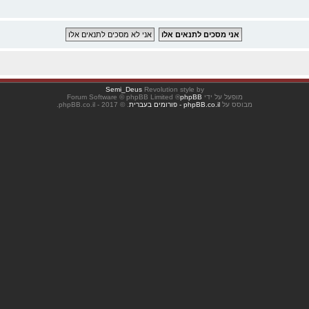
Semi_Deus
Revolution style by
מופעל על ידי
phpBB
® Forum Software © phpBB Limited
מבוסס על
phpBB.co.il - פורומים בעברית
. © 2017 - phpBB.co.il.