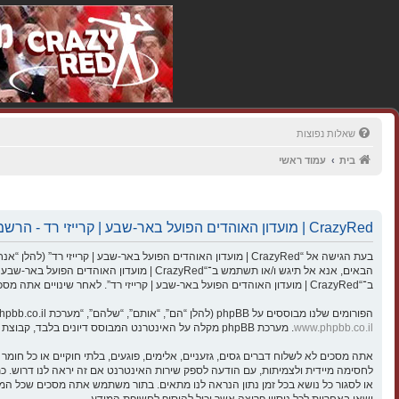
שאלות נפוצות
בית
עמוד ראשי
CrazyRed | מועדון האוהדים הפועל באר-שבע | קרייזי רד - הרשמה
הבאים, אנא אל תיגש ו/או תשתמש ב־“razyRed
ב־“CrazyRed | מועדון האוהדים הפועל באר-שבע | קרייזי רד”. לאחר שינויים אתה מסכים לציית לתנאים אלו כאשר הם מעודכנים ו/או מתוקנים.
הפורומים שלנו מבוססים על phpBB (להלן “הם”, “אותם”, “שלהם”, “מערכת phpBB”, “www.phpbb.co.il”, “קבוצת phpBB”, “צוות phpBB הישראלי”) אשר הינה מערכת בולטיין המשוחררת תחת הסכם “
www.phpbb.co.il
. מערכת phpBB מקלה על האינטרנט המבוסס דיונים בלבד, קבוצת phpBB אינה אחראית לכל מה שאנו מאפשרים ו/או לא מאפשרים בתור תוכן מורשה ו/או מנוהל. למידע נוסף לגבי phpBB, ראה:
ישאו באחריות לכל ניסיון פריצה אשר יכול להוסיף לחשיפת המידע.