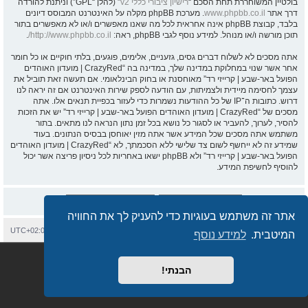
בולטיין המשוחררת תחת הסכם “
רישיון ציבורי כללי v2
” (להלן “GPL”) וניתנת להורדה
דרך אתר
www.phpbb.co.il
. מערכת phpBB מקלה על האינטרנט המבוסס דיונים
בלבד, קבוצת phpBB אינה אחראית לכל מה שאנו מאפשרים ו/או לא מאפשרים בתור
תוכן מורשה ו/או מנוהל. למידע נוסף לגבי phpBB, ראה:
http://www.phpbb.co.il/
.
אתה מסכים לא לשלוח דברים גסים, גזעניים, אלימים, פוגעים, בלתי חוקיים או כל חומר
אחר אשר שנוי במחלוקת במדינה שלך, במדינה בה “CrazyRed | מועדון האוהדים
הפועל באר-שבע | קרייזי רד” מאוחסנת או בחוק הבינלאומי. אם תעשה זאת תוביל את
עצמך לחסימה מיידית ולצמיתות, עם הודעה לספק שירות האינטרנט אם זה יראה לנו
דרוש. כתובות ה־IP של כל ההודעות נשמרות כדי לעזור בכפיית תנאים אלו. אתה
מסכים של “CrazyRed | מועדון האוהדים הפועל באר-שבע | קרייזי רד” יש את הזכות
להסיר, לערוך, להעביר או לסגור כל נושא בכל זמן נתון הנראה לנו מתאים. בתור
משתמש אתה מסכים שכל המידע אשר אתה מזין יאוחסן בבסיס הנתונים. בעוד
שמידע זה לא ייחשף לשום צד שלישי ללא הסכמתך, לא “CrazyRed | מועדון האוהדים
הפועל באר-שבע | קרייזי רד” ולא phpBB ישאו באחריות לכל ניסיון פריצה אשר יכול
להוסיף לחשיפת המידע.
אתר זה משתמש בעוגיות כדי להעניק לך את החוויה
בית
עמוד ראשי
יצירת קשר
מחיקת עוגיות
כל הזמנים הם
UTC+02:00
המיטבית.
למידע נוסף
Semi_Deus
Revolution style by
מופעל על ידי
phpBB
® Forum Software © phpBB Limited
מבוסס על
phpBB.co.il - פורומים בעברית
. © 2017 - phpBB.co.il.
הבנתי!