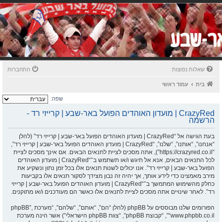
שאלות נפוצות
התחברות
בית
עמוד ראשי
שפה:
CrazyRed | מועדון האוהדים הפועל באר-שבע | קרייזי רד -
הרשמה
בעת הגישה אל “CrazyRed | מועדון האוהדים הפועל באר-שבע | קרייזי רד” (להלן
“אנחנו”, “אותנו”, “שלנו”, “CrazyRed | מועדון האוהדים הפועל באר-שבע | קרייזי רד”,
“https://crazyred.co.il”), אתה מסכים לציית לתנאים הבאים. אם אינך מסכים לציית
לכל התנאים הבאים, אנא אל תיגש ו/או תשתמש ב־“CrazyRed | מועדון האוהדים
הפועל באר-שבע | קרייזי רד”. אנו יכולים לשנות תנאים אלו בכל זמן נתון ונשקיע את
מירב מאמצינו כדי לידע אותך, אך יהיה זה נבון מצידך לסקור תנאים אלו בקביעות
כחלק מהשימוש המתמשך ב־“CrazyRed | מועדון האוהדים הפועל באר-שבע | קרייזי
רד”. לאחר שינויים אתה מסכים לציית לתנאים אלו כאשר הם מעודכנים ו/או מתוקנים.
הפורומים שלנו מבוססים על phpBB (להלן “הם”, “אותם”, “שלהם”, “מערכת phpBB”,
“www.phpbb.co.il”, “קבוצת phpBB”, “צוות phpBB הישראלי”) אשר הינה מערכת