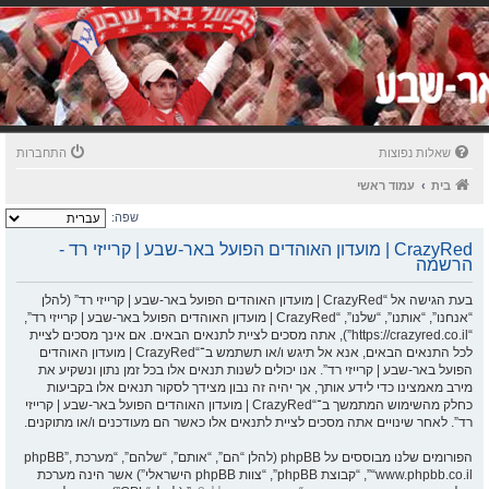
שאלות נפוצות
התחברות
בית
עמוד ראשי
שפה:
CrazyRed | מועדון האוהדים הפועל באר-שבע | קרייזי רד -
הרשמה
בעת הגישה אל “CrazyRed | מועדון האוהדים הפועל באר-שבע | קרייזי רד” (להלן
“אנחנו”, “אותנו”, “שלנו”, “CrazyRed | מועדון האוהדים הפועל באר-שבע | קרייזי רד”,
“https://crazyred.co.il”), אתה מסכים לציית לתנאים הבאים. אם אינך מסכים לציית
לכל התנאים הבאים, אנא אל תיגש ו/או תשתמש ב־“CrazyRed | מועדון האוהדים
הפועל באר-שבע | קרייזי רד”. אנו יכולים לשנות תנאים אלו בכל זמן נתון ונשקיע את
מירב מאמצינו כדי לידע אותך, אך יהיה זה נבון מצידך לסקור תנאים אלו בקביעות
כחלק מהשימוש המתמשך ב־“CrazyRed | מועדון האוהדים הפועל באר-שבע | קרייזי
רד”. לאחר שינויים אתה מסכים לציית לתנאים אלו כאשר הם מעודכנים ו/או מתוקנים.
הפורומים שלנו מבוססים על phpBB (להלן “הם”, “אותם”, “שלהם”, “מערכת phpBB”,
“www.phpbb.co.il”, “קבוצת phpBB”, “צוות phpBB הישראלי”) אשר הינה מערכת