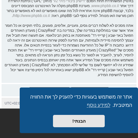
בולטיין המשוחררת תחת הסכם “
רישיון ציבורי כללי v2
” (להלן “GPL”) וניתנת להורדה
דרך אתר
www.phpbb.co.il
. מערכת phpBB מקלה על האינטרנט המבוסס דיונים
בלבד, קבוצת phpBB אינה אחראית לכל מה שאנו מאפשרים ו/או לא מאפשרים בתור
תוכן מורשה ו/או מנוהל. למידע נוסף לגבי phpBB, ראה:
http://www.phpbb.co.il/
.
אתה מסכים לא לשלוח דברים גסים, גזעניים, אלימים, פוגעים, בלתי חוקיים או כל חומר
אחר אשר שנוי במחלוקת במדינה שלך, במדינה בה “CrazyRed | מועדון האוהדים
הפועל באר-שבע | קרייזי רד” מאוחסנת או בחוק הבינלאומי. אם תעשה זאת תוביל את
עצמך לחסימה מיידית ולצמיתות, עם הודעה לספק שירות האינטרנט אם זה יראה לנו
דרוש. כתובות ה־IP של כל ההודעות נשמרות כדי לעזור בכפיית תנאים אלו. אתה
מסכים של “CrazyRed | מועדון האוהדים הפועל באר-שבע | קרייזי רד” יש את הזכות
להסיר, לערוך, להעביר או לסגור כל נושא בכל זמן נתון הנראה לנו מתאים. בתור
משתמש אתה מסכים שכל המידע אשר אתה מזין יאוחסן בבסיס הנתונים. בעוד
שמידע זה לא ייחשף לשום צד שלישי ללא הסכמתך, לא “CrazyRed | מועדון האוהדים
הפועל באר-שבע | קרייזי רד” ולא phpBB ישאו באחריות לכל ניסיון פריצה אשר יכול
להוסיף לחשיפת המידע.
אתר זה משתמש בעוגיות כדי להעניק לך את החוויה
בית
עמוד ראשי
יצירת קשר
מחיקת עוגיות
כל הזמנים הם
UTC+02:00
המיטבית.
למידע נוסף
Semi_Deus
Revolution style by
מופעל על ידי
phpBB
® Forum Software © phpBB Limited
מבוסס על
phpBB.co.il - פורומים בעברית
. © 2017 - phpBB.co.il.
הבנתי!