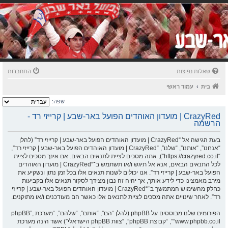
שאלות נפוצות
התחברות
בית
עמוד ראשי
שפה:
CrazyRed | מועדון האוהדים הפועל באר-שבע | קרייזי רד -
הרשמה
בעת הגישה אל “CrazyRed | מועדון האוהדים הפועל באר-שבע | קרייזי רד” (להלן
“אנחנו”, “אותנו”, “שלנו”, “CrazyRed | מועדון האוהדים הפועל באר-שבע | קרייזי רד”,
“https://crazyred.co.il”), אתה מסכים לציית לתנאים הבאים. אם אינך מסכים לציית
לכל התנאים הבאים, אנא אל תיגש ו/או תשתמש ב־“CrazyRed | מועדון האוהדים
הפועל באר-שבע | קרייזי רד”. אנו יכולים לשנות תנאים אלו בכל זמן נתון ונשקיע את
מירב מאמצינו כדי לידע אותך, אך יהיה זה נבון מצידך לסקור תנאים אלו בקביעות
כחלק מהשימוש המתמשך ב־“CrazyRed | מועדון האוהדים הפועל באר-שבע | קרייזי
רד”. לאחר שינויים אתה מסכים לציית לתנאים אלו כאשר הם מעודכנים ו/או מתוקנים.
הפורומים שלנו מבוססים על phpBB (להלן “הם”, “אותם”, “שלהם”, “מערכת phpBB”,
“www.phpbb.co.il”, “קבוצת phpBB”, “צוות phpBB הישראלי”) אשר הינה מערכת