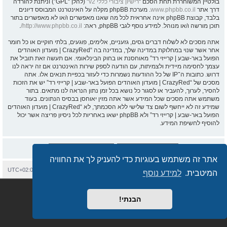
בולטיין המשוחררת תחת הסכם “
רישיון ציבורי כללי v2
” (להלן “GPL”) וניתנת להורדה
דרך אתר
www.phpbb.co.il
. מערכת phpBB מקלה על האינטרנט המבוסס דיונים
בלבד, קבוצת phpBB אינה אחראית לכל מה שאנו מאפשרים ו/או לא מאפשרים בתור
תוכן מורשה ו/או מנוהל. למידע נוסף לגבי phpBB, ראה:
http://www.phpbb.co.il/
.
אתה מסכים לא לשלוח דברים גסים, גזעניים, אלימים, פוגעים, בלתי חוקיים או כל חומר
אחר אשר שנוי במחלוקת במדינה שלך, במדינה בה “CrazyRed | מועדון האוהדים
הפועל באר-שבע | קרייזי רד” מאוחסנת או בחוק הבינלאומי. אם תעשה זאת תוביל את
עצמך לחסימה מיידית ולצמיתות, עם הודעה לספק שירות האינטרנט אם זה יראה לנו
דרוש. כתובות ה־IP של כל ההודעות נשמרות כדי לעזור בכפיית תנאים אלו. אתה
מסכים של “CrazyRed | מועדון האוהדים הפועל באר-שבע | קרייזי רד” יש את הזכות
להסיר, לערוך, להעביר או לסגור כל נושא בכל זמן נתון הנראה לנו מתאים. בתור
משתמש אתה מסכים שכל המידע אשר אתה מזין יאוחסן בבסיס הנתונים. בעוד
שמידע זה לא ייחשף לשום צד שלישי ללא הסכמתך, לא “CrazyRed | מועדון האוהדים
הפועל באר-שבע | קרייזי רד” ולא phpBB ישאו באחריות לכל ניסיון פריצה אשר יכול
להוסיף לחשיפת המידע.
אתר זה משתמש בעוגיות כדי להעניק לך את החוויה
בית
עמוד ראשי
יצירת קשר
מחיקת עוגיות
כל הזמנים הם
UTC+02:00
המיטבית.
למידע נוסף
Semi_Deus
Revolution style by
מופעל על ידי
phpBB
® Forum Software © phpBB Limited
מבוסס על
phpBB.co.il - פורומים בעברית
. © 2017 - phpBB.co.il.
הבנתי!